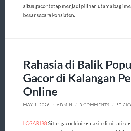
situs gacor tetap menjadi pilihan utama bagi 
besar secara konsisten.
Rahasia di Balik Popu
Gacor di Kalangan P
Online
MAY 1, 2026
/
ADMIN
/
0 COMMENTS
/
STICK
LOSARI88
Situs gacor kini semakin diminati ol