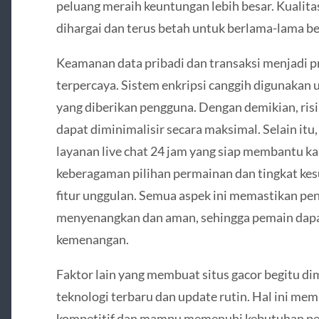
peluang meraih keuntungan lebih besar. Kualit
dihargai dan terus betah untuk berlama-lama ber
Keamanan data pribadi dan transaksi menjadi pr
terpercaya. Sistem enkripsi canggih digunakan 
yang diberikan pengguna. Dengan demikian, ris
dapat diminimalisir secara maksimal. Selain itu
layanan live chat 24 jam yang siap membantu kap
keberagaman pilihan permainan dan tingkat kes
fitur unggulan. Semua aspek ini memastikan p
menyenangkan dan aman, sehingga pemain dapat
kemenangan.
Faktor lain yang membuat situs gacor begitu d
teknologi terbaru dan update rutin. Hal ini me
kompetitif dan mampu memenuhi kebutuhan pen