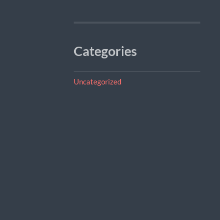
Categories
Uncategorized