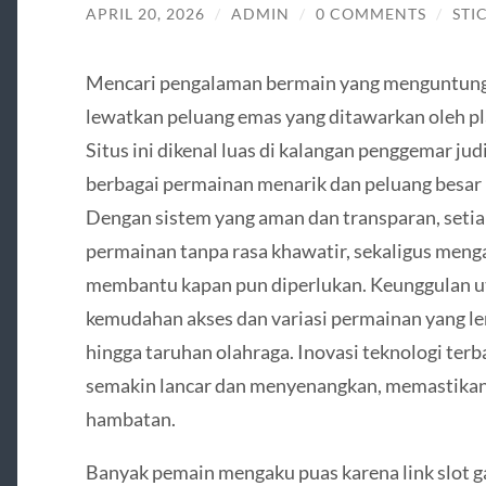
APRIL 20, 2026
/
ADMIN
/
0 COMMENTS
/
STI
Mencari pengalaman bermain yang menguntung
lewatkan peluang emas yang ditawarkan oleh pl
Situs ini dikenal luas di kalangan penggemar ju
berbagai permainan menarik dan peluang besar
Dengan sistem yang aman dan transparan, seti
permainan tanpa rasa khawatir, sekaligus menga
membantu kapan pun diperlukan. Keunggulan ut
kemudahan akses dan variasi permainan yang leng
hingga taruhan olahraga. Inovasi teknologi t
semakin lancar dan menyenangkan, memastikan 
hambatan.
Banyak pemain mengaku puas karena link slot ga