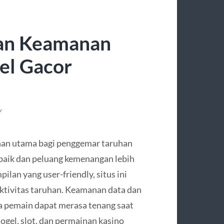
kan Keamanan
gel Gacor
Y
lihan utama bagi penggemar taruhan
baik dan peluang kemenangan lebih
ilan yang user-friendly, situs ini
ivitas taruhan. Keamanan data dan
ga pemain dapat merasa tenang saat
ogel, slot, dan permainan kasino