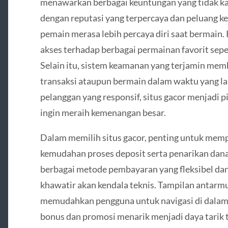
menawarkan berbagai keuntungan yang tidak kal
dengan reputasi yang terpercaya dan peluang 
pemain merasa lebih percaya diri saat bermain
akses terhadap berbagai permainan favorit seper
Selain itu, sistem keamanan yang terjamin me
transaksi ataupun bermain dalam waktu yang la
pelanggan yang responsif, situs gacor menjadi p
ingin meraih kemenangan besar.
Dalam memilih situs gacor, penting untuk memp
kemudahan proses deposit serta penarikan dan
berbagai metode pembayaran yang fleksibel dan
khawatir akan kendala teknis. Tampilan antarmu
memudahkan pengguna untuk navigasi di dalam si
bonus dan promosi menarik menjadi daya tarik 