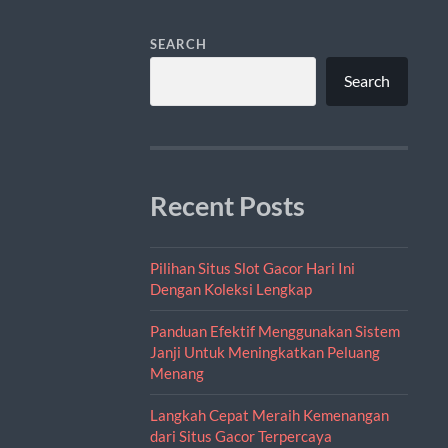
SEARCH
Search
Recent Posts
Pilihan Situs Slot Gacor Hari Ini
Dengan Koleksi Lengkap
Panduan Efektif Menggunakan Sistem
Janji Untuk Meningkatkan Peluang
Menang
Langkah Cepat Meraih Kemenangan
dari Situs Gacor Terpercaya