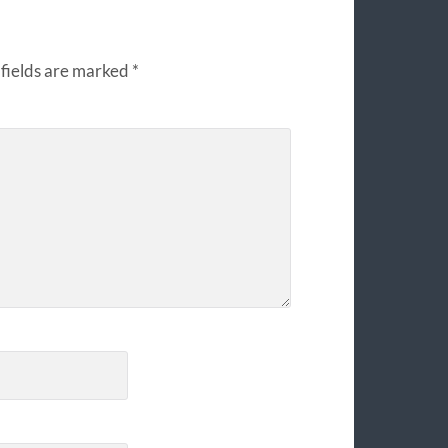
fields are marked
*