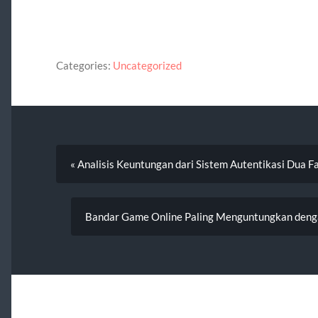
Categories:
Uncategorized
« Analisis Keuntungan dari Sistem Autentikasi Dua Fa
Bandar Game Online Paling Menguntungkan deng