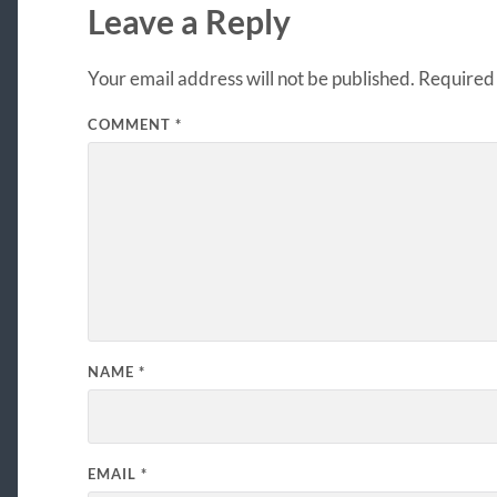
Leave a Reply
Your email address will not be published.
Required 
COMMENT
*
NAME
*
EMAIL
*