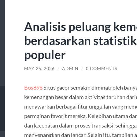
Analisis peluang ke
berdasarkan statistik
populer
MAY 25, 2026
/
ADMIN
/
0 COMMENTS
Bos898
Situs gacor semakin diminati oleh bany
kemenangan besar dalam aktivitas taruhan dari
menawarkan berbagai fitur unggulan yang me
permainan favorit mereka. Kelebihan utama dari 
dan kecepatan dalam proses transaksi, sehingg
menyenangkan dan lancar. Selain itu, tampilan 