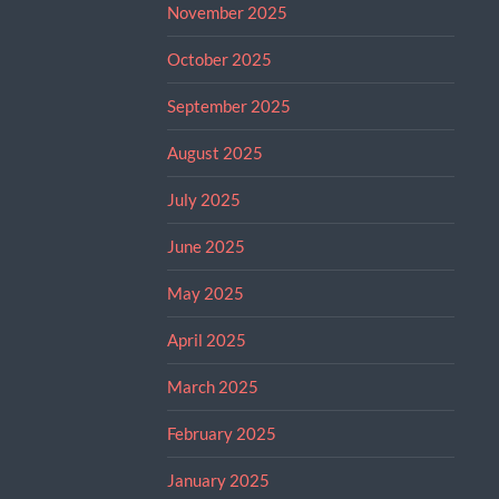
November 2025
October 2025
September 2025
August 2025
July 2025
June 2025
May 2025
April 2025
March 2025
February 2025
January 2025