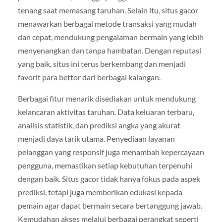
tenang saat memasang taruhan. Selain itu, situs gacor
menawarkan berbagai metode transaksi yang mudah
dan cepat, mendukung pengalaman bermain yang lebih
menyenangkan dan tanpa hambatan. Dengan reputasi
yang baik, situs ini terus berkembang dan menjadi
favorit para bettor dari berbagai kalangan.
Berbagai fitur menarik disediakan untuk mendukung
kelancaran aktivitas taruhan. Data keluaran terbaru,
analisis statistik, dan prediksi angka yang akurat
menjadi daya tarik utama. Penyediaan layanan
pelanggan yang responsif juga menambah kepercayaan
pengguna, memastikan setiap kebutuhan terpenuhi
dengan baik. Situs gacor tidak hanya fokus pada aspek
prediksi, tetapi juga memberikan edukasi kepada
pemain agar dapat bermain secara bertanggung jawab.
Kemudahan akses melalui berbagai perangkat seperti