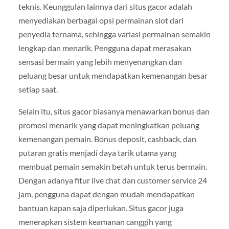
teknis. Keunggulan lainnya dari situs gacor adalah
menyediakan berbagai opsi permainan slot dari
penyedia ternama, sehingga variasi permainan semakin
lengkap dan menarik. Pengguna dapat merasakan
sensasi bermain yang lebih menyenangkan dan
peluang besar untuk mendapatkan kemenangan besar
setiap saat.
Selain itu, situs gacor biasanya menawarkan bonus dan
promosi menarik yang dapat meningkatkan peluang
kemenangan pemain. Bonus deposit, cashback, dan
putaran gratis menjadi daya tarik utama yang
membuat pemain semakin betah untuk terus bermain.
Dengan adanya fitur live chat dan customer service 24
jam, pengguna dapat dengan mudah mendapatkan
bantuan kapan saja diperlukan. Situs gacor juga
menerapkan sistem keamanan canggih yang