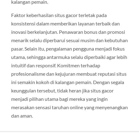
kalangan pemain.
Faktor keberhasilan situs gacor terletak pada
konsistensi dalam memberikan layanan terbaik dan
inovasi berkelanjutan. Penawaran bonus dan promosi
menarik selalu diperbarui sesuai musim dan kebutuhan
pasar. Selain itu, pengalaman pengguna menjadi fokus
utama, sehingga antarmuka selalu diperbaiki agar lebih
intuitif dan responsif. Komitmen terhadap
profesionalisme dan kejujuran membuat reputasi situs
ini semakin kokoh di kalangan pemain. Dengan segala
keunggulan tersebut, tidak heran jika situs gacor
menjadi pilihan utama bagi mereka yang ingin
merasakan sensasi taruhan online yang menyenangkan
dan aman.