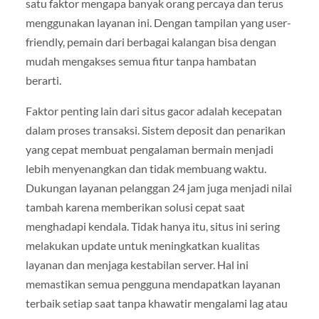
satu faktor mengapa banyak orang percaya dan terus
menggunakan layanan ini. Dengan tampilan yang user-
friendly, pemain dari berbagai kalangan bisa dengan
mudah mengakses semua fitur tanpa hambatan
berarti.
Faktor penting lain dari situs gacor adalah kecepatan
dalam proses transaksi. Sistem deposit dan penarikan
yang cepat membuat pengalaman bermain menjadi
lebih menyenangkan dan tidak membuang waktu.
Dukungan layanan pelanggan 24 jam juga menjadi nilai
tambah karena memberikan solusi cepat saat
menghadapi kendala. Tidak hanya itu, situs ini sering
melakukan update untuk meningkatkan kualitas
layanan dan menjaga kestabilan server. Hal ini
memastikan semua pengguna mendapatkan layanan
terbaik setiap saat tanpa khawatir mengalami lag atau