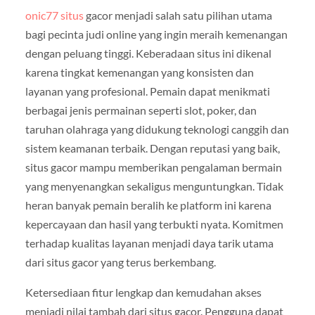
onic77 situs
gacor menjadi salah satu pilihan utama
bagi pecinta judi online yang ingin meraih kemenangan
dengan peluang tinggi. Keberadaan situs ini dikenal
karena tingkat kemenangan yang konsisten dan
layanan yang profesional. Pemain dapat menikmati
berbagai jenis permainan seperti slot, poker, dan
taruhan olahraga yang didukung teknologi canggih dan
sistem keamanan terbaik. Dengan reputasi yang baik,
situs gacor mampu memberikan pengalaman bermain
yang menyenangkan sekaligus menguntungkan. Tidak
heran banyak pemain beralih ke platform ini karena
kepercayaan dan hasil yang terbukti nyata. Komitmen
terhadap kualitas layanan menjadi daya tarik utama
dari situs gacor yang terus berkembang.
Ketersediaan fitur lengkap dan kemudahan akses
menjadi nilai tambah dari situs gacor. Pengguna dapat