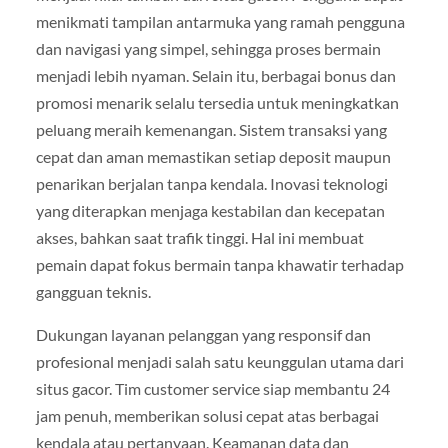
menikmati tampilan antarmuka yang ramah pengguna
dan navigasi yang simpel, sehingga proses bermain
menjadi lebih nyaman. Selain itu, berbagai bonus dan
promosi menarik selalu tersedia untuk meningkatkan
peluang meraih kemenangan. Sistem transaksi yang
cepat dan aman memastikan setiap deposit maupun
penarikan berjalan tanpa kendala. Inovasi teknologi
yang diterapkan menjaga kestabilan dan kecepatan
akses, bahkan saat trafik tinggi. Hal ini membuat
pemain dapat fokus bermain tanpa khawatir terhadap
gangguan teknis.
Dukungan layanan pelanggan yang responsif dan
profesional menjadi salah satu keunggulan utama dari
situs gacor. Tim customer service siap membantu 24
jam penuh, memberikan solusi cepat atas berbagai
kendala atau pertanyaan. Keamanan data dan