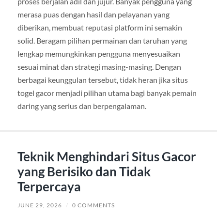
proses berjalan adil dan jujur. Banyak pengguna yang
merasa puas dengan hasil dan pelayanan yang
diberikan, membuat reputasi platform ini semakin
solid. Beragam pilihan permainan dan taruhan yang
lengkap memungkinkan pengguna menyesuaikan
sesuai minat dan strategi masing-masing. Dengan
berbagai keunggulan tersebut, tidak heran jika situs
togel gacor menjadi pilihan utama bagi banyak pemain
daring yang serius dan berpengalaman.
Teknik Menghindari Situs Gacor
yang Berisiko dan Tidak
Terpercaya
JUNE 29, 2026
/
0 COMMENTS