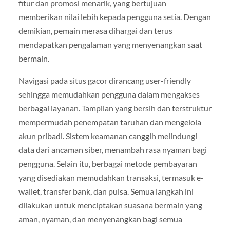
fitur dan promosi menarik, yang bertujuan
memberikan nilai lebih kepada pengguna setia. Dengan
demikian, pemain merasa dihargai dan terus
mendapatkan pengalaman yang menyenangkan saat
bermain.
Navigasi pada situs gacor dirancang user-friendly
sehingga memudahkan pengguna dalam mengakses
berbagai layanan. Tampilan yang bersih dan terstruktur
mempermudah penempatan taruhan dan mengelola
akun pribadi. Sistem keamanan canggih melindungi
data dari ancaman siber, menambah rasa nyaman bagi
pengguna. Selain itu, berbagai metode pembayaran
yang disediakan memudahkan transaksi, termasuk e-
wallet, transfer bank, dan pulsa. Semua langkah ini
dilakukan untuk menciptakan suasana bermain yang
aman, nyaman, dan menyenangkan bagi semua