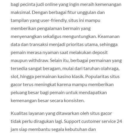
bagi pecinta judi online yang ingin meraih kemenangan
maksimal. Dengan berbagai fitur unggulan dan
tampilan yang user-friendly, situs ini mampu
memberikan pengalaman bermain yang
menyenangkan sekaligus menguntungkan. Keamanan
data dan transaksi menjadi prioritas utama, sehingga
pemain merasa nyaman saat melakukan deposit
maupun withdraw. Selain itu, berbagai permainan yang
tersedia sangat beragam, mulai dari taruhan olahraga,
slot, hingga permainan kasino klasik. Popularitas situs
gacor terus meningkat karena mampu memberikan
peluang besar bagi pemain untuk mendapatkan
kemenangan besar secara konsisten.
Kualitas layanan yang ditawarkan oleh situs gacor
tidak perlu diragukan lagi. Support customer service 24
jam siap membantu segala kebutuhan dan