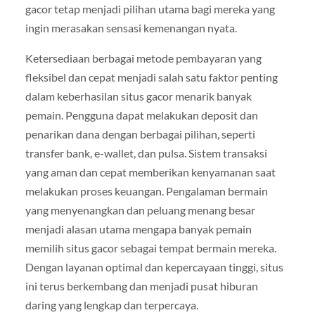
gacor tetap menjadi pilihan utama bagi mereka yang
ingin merasakan sensasi kemenangan nyata.
Ketersediaan berbagai metode pembayaran yang
fleksibel dan cepat menjadi salah satu faktor penting
dalam keberhasilan situs gacor menarik banyak
pemain. Pengguna dapat melakukan deposit dan
penarikan dana dengan berbagai pilihan, seperti
transfer bank, e-wallet, dan pulsa. Sistem transaksi
yang aman dan cepat memberikan kenyamanan saat
melakukan proses keuangan. Pengalaman bermain
yang menyenangkan dan peluang menang besar
menjadi alasan utama mengapa banyak pemain
memilih situs gacor sebagai tempat bermain mereka.
Dengan layanan optimal dan kepercayaan tinggi, situs
ini terus berkembang dan menjadi pusat hiburan
daring yang lengkap dan terpercaya.