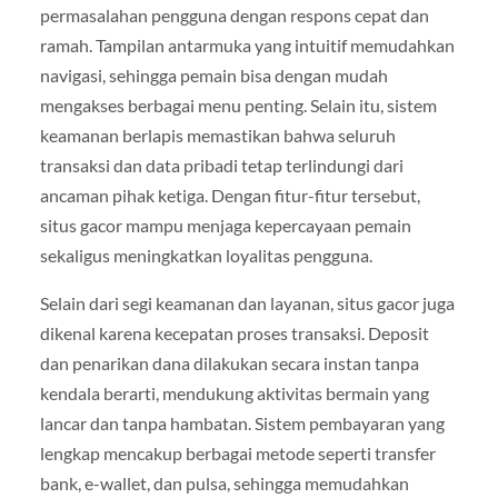
permasalahan pengguna dengan respons cepat dan
ramah. Tampilan antarmuka yang intuitif memudahkan
navigasi, sehingga pemain bisa dengan mudah
mengakses berbagai menu penting. Selain itu, sistem
keamanan berlapis memastikan bahwa seluruh
transaksi dan data pribadi tetap terlindungi dari
ancaman pihak ketiga. Dengan fitur-fitur tersebut,
situs gacor mampu menjaga kepercayaan pemain
sekaligus meningkatkan loyalitas pengguna.
Selain dari segi keamanan dan layanan, situs gacor juga
dikenal karena kecepatan proses transaksi. Deposit
dan penarikan dana dilakukan secara instan tanpa
kendala berarti, mendukung aktivitas bermain yang
lancar dan tanpa hambatan. Sistem pembayaran yang
lengkap mencakup berbagai metode seperti transfer
bank, e-wallet, dan pulsa, sehingga memudahkan