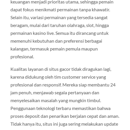
keuangan menjadi prioritas utama, sehingga pemain
dapat fokus menikmati permainan tanpa khawatir.
Selain itu, variasi permainan yang tersedia sangat
beragam, mulai dari taruhan olahraga, slot, hingga
permainan kasino live. Semua itu dirancang untuk
memenuhi kebutuhan dan preferensi berbagai
kalangan, termasuk pemain pemula maupun
profesional.
Kualitas layanan di situs gacor tidak diragukan lagi,
karena didukung oleh tim customer service yang
profesional dan responsif. Mereka siap membantu 24
jam penuh, menjawab segala pertanyaan dan
menyelesaikan masalah yang mungkin timbul.
Penggunaan teknologi terbaru memastikan bahwa
proses deposit dan penarikan berjalan cepat dan aman.
Tidak hanya itu, situs ini juga sering melakukan update