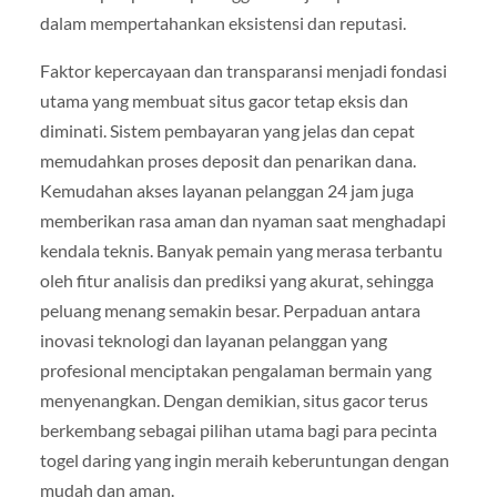
dalam mempertahankan eksistensi dan reputasi.
Faktor kepercayaan dan transparansi menjadi fondasi
utama yang membuat situs gacor tetap eksis dan
diminati. Sistem pembayaran yang jelas dan cepat
memudahkan proses deposit dan penarikan dana.
Kemudahan akses layanan pelanggan 24 jam juga
memberikan rasa aman dan nyaman saat menghadapi
kendala teknis. Banyak pemain yang merasa terbantu
oleh fitur analisis dan prediksi yang akurat, sehingga
peluang menang semakin besar. Perpaduan antara
inovasi teknologi dan layanan pelanggan yang
profesional menciptakan pengalaman bermain yang
menyenangkan. Dengan demikian, situs gacor terus
berkembang sebagai pilihan utama bagi para pecinta
togel daring yang ingin meraih keberuntungan dengan
mudah dan aman.