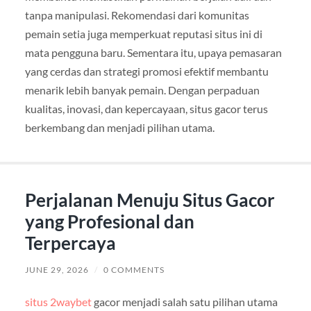
tanpa manipulasi. Rekomendasi dari komunitas
pemain setia juga memperkuat reputasi situs ini di
mata pengguna baru. Sementara itu, upaya pemasaran
yang cerdas dan strategi promosi efektif membantu
menarik lebih banyak pemain. Dengan perpaduan
kualitas, inovasi, dan kepercayaan, situs gacor terus
berkembang dan menjadi pilihan utama.
Perjalanan Menuju Situs Gacor
yang Profesional dan
Terpercaya
JUNE 29, 2026
/
0 COMMENTS
situs 2waybet
gacor menjadi salah satu pilihan utama