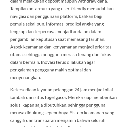
dalam melakukan deposit maupun withdraw dana.
Tampilan antarmuka yang user-friendly memudahkan
navigasi dan penggunaan platform, bahkan bagi
pemula sekalipun. Informasi prediksi angka yang
lengkap dan terpercaya menjadi andalan dalam
pengambilan keputusan saat memasang taruhan.
Aspek keamanan dan kenyamanan menjadi prioritas
utama, sehingga pengguna merasa tenang dan fokus
dalam bermain. Inovasi terus dilakukan agar
pengalaman pengguna makin optimal dan
menyenangkan.
Ketersediaan layanan pelanggan 24 jam menjadi nilai
tambah dari situs togel gacor. Mereka siap memberikan
solusi kapan saja dibutuhkan, sehingga pengguna
merasa didukung sepenuhnya. Sistem keamanan yang
canggih dan transparan menjamin bahwa seluruh