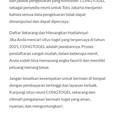
dan jadwal pengeluaran yang konsisten. CONGTOGEL
sebagai penyedia resmi untuk Toto Jakarta menjamin
bahwa semua data pengeluaran tidak dapat
dimanipulasi dan dapat dipercaya.
Daftar Sekarang dan Menangkan Hadiahnya!
Jika Anda mencari situs togel yang terpercaya di tahun
2025, CONGTOGEL adalah jawabannya. Proses
pendaftaran sangat mudah, dalam beberapa menit,
Anda sudah bisa memasang angka favorit dan memiliki
peluang menang besar.
Jangan lewatkan kesempatan untuk bermain di tempat
dengan pembayaran tertinggi dan layanan terbaik.
Kunjungi situs resmi CONGTOGEL sekarang dan
nikmati pengalaman bermain togel yang aman,
nyaman, dan menguntungkan!.