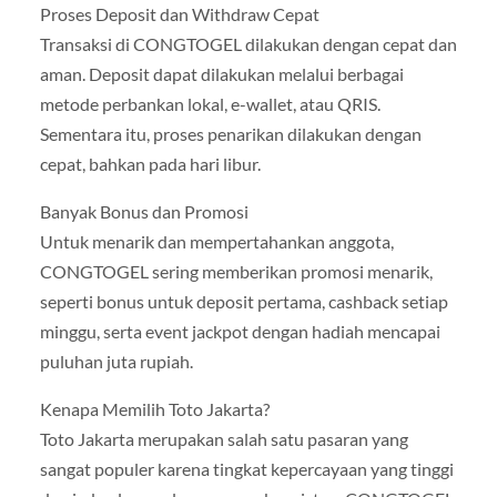
Proses Deposit dan Withdraw Cepat
Transaksi di CONGTOGEL dilakukan dengan cepat dan
aman. Deposit dapat dilakukan melalui berbagai
metode perbankan lokal, e-wallet, atau QRIS.
Sementara itu, proses penarikan dilakukan dengan
cepat, bahkan pada hari libur.
Banyak Bonus dan Promosi
Untuk menarik dan mempertahankan anggota,
CONGTOGEL sering memberikan promosi menarik,
seperti bonus untuk deposit pertama, cashback setiap
minggu, serta event jackpot dengan hadiah mencapai
puluhan juta rupiah.
Kenapa Memilih Toto Jakarta?
Toto Jakarta merupakan salah satu pasaran yang
sangat populer karena tingkat kepercayaan yang tinggi