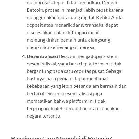
memproses deposit dan penarikan. Dengan
Betcoin, proses ini menjadi lebih cepat karena
menggunakan mata uang digital. Ketika Anda
deposit atau menarik dana, transaksi dapat
diselesaikan dalam hitungan menit,
memungkinkan pemain untuk langsung
menikmati kemenangan mereka.
Desentralisasi
Betcoin mengadopsi sistem
desentralisasi, yang berarti platform ini tidak
bergantung pada satu otoritas pusat. Sebagai
hasilnya, para pemain dapat menikmati
kebebasan yang lebih besar dalam bermain dan
bertaruh. Sistem desentralisasi juga
memastikan bahwa platform ini tidak
terpengaruh oleh perubahan atau kebijakan
negara tertentu.
Bagaimana Cara Memulai di Betcoin?