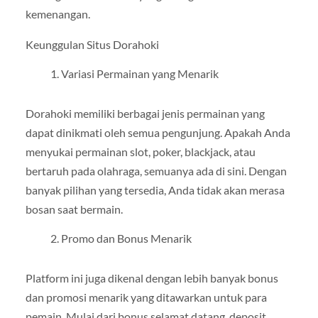
kemenangan.
Keunggulan Situs Dorahoki
Variasi Permainan yang Menarik
Dorahoki memiliki berbagai jenis permainan yang
dapat dinikmati oleh semua pengunjung. Apakah Anda
menyukai permainan slot, poker, blackjack, atau
bertaruh pada olahraga, semuanya ada di sini. Dengan
banyak pilihan yang tersedia, Anda tidak akan merasa
bosan saat bermain.
Promo dan Bonus Menarik
Platform ini juga dikenal dengan lebih banyak bonus
dan promosi menarik yang ditawarkan untuk para
pemain. Mulai dari bonus selamat datang, deposit,