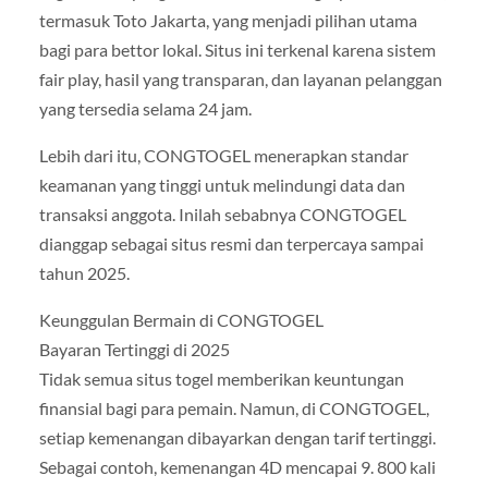
termasuk Toto Jakarta, yang menjadi pilihan utama
bagi para bettor lokal. Situs ini terkenal karena sistem
fair play, hasil yang transparan, dan layanan pelanggan
yang tersedia selama 24 jam.
Lebih dari itu, CONGTOGEL menerapkan standar
keamanan yang tinggi untuk melindungi data dan
transaksi anggota. Inilah sebabnya CONGTOGEL
dianggap sebagai situs resmi dan terpercaya sampai
tahun 2025.
Keunggulan Bermain di CONGTOGEL
Bayaran Tertinggi di 2025
Tidak semua situs togel memberikan keuntungan
finansial bagi para pemain. Namun, di CONGTOGEL,
setiap kemenangan dibayarkan dengan tarif tertinggi.
Sebagai contoh, kemenangan 4D mencapai 9. 800 kali