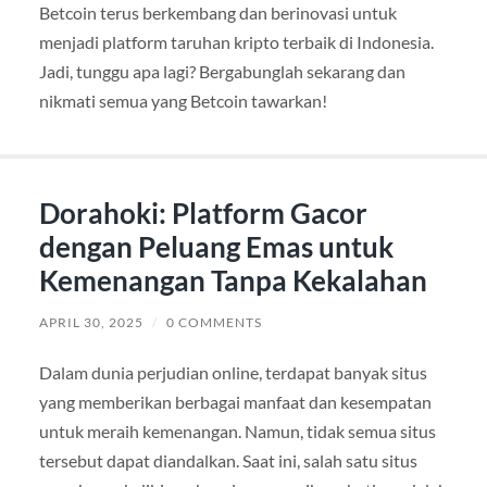
Betcoin terus berkembang dan berinovasi untuk
menjadi platform taruhan kripto terbaik di Indonesia.
Jadi, tunggu apa lagi? Bergabunglah sekarang dan
nikmati semua yang Betcoin tawarkan!
Dorahoki: Platform Gacor
dengan Peluang Emas untuk
Kemenangan Tanpa Kekalahan
APRIL 30, 2025
/
0 COMMENTS
Dalam dunia perjudian online, terdapat banyak situs
yang memberikan berbagai manfaat dan kesempatan
untuk meraih kemenangan. Namun, tidak semua situs
tersebut dapat diandalkan. Saat ini, salah satu situs