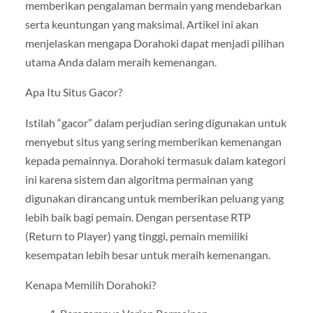
memberikan pengalaman bermain yang mendebarkan
serta keuntungan yang maksimal. Artikel ini akan
menjelaskan mengapa Dorahoki dapat menjadi pilihan
utama Anda dalam meraih kemenangan.
Apa Itu Situs Gacor?
Istilah “gacor” dalam perjudian sering digunakan untuk
menyebut situs yang sering memberikan kemenangan
kepada pemainnya. Dorahoki termasuk dalam kategori
ini karena sistem dan algoritma permainan yang
digunakan dirancang untuk memberikan peluang yang
lebih baik bagi pemain. Dengan persentase RTP
(Return to Player) yang tinggi, pemain memiliki
kesempatan lebih besar untuk meraih kemenangan.
Kenapa Memilih Dorahoki?