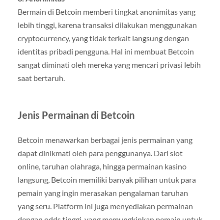
Bermain di Betcoin memberi tingkat anonimitas yang
lebih tinggi, karena transaksi dilakukan menggunakan
cryptocurrency, yang tidak terkait langsung dengan
identitas pribadi pengguna. Hal ini membuat Betcoin
sangat diminati oleh mereka yang mencari privasi lebih
saat bertaruh.
Jenis Permainan di Betcoin
Betcoin menawarkan berbagai jenis permainan yang
dapat dinikmati oleh para penggunanya. Dari slot
online, taruhan olahraga, hingga permainan kasino
langsung, Betcoin memiliki banyak pilihan untuk para
pemain yang ingin merasakan pengalaman taruhan
yang seru. Platform ini juga menyediakan permainan
dengan odds tinggi, yang memungkinkan pemain untuk