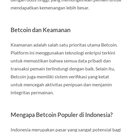
mendapatkan kemenangan lebih besar.
Betcoin dan Keamanan
Keamanan adalah salah satu prioritas utama Betcoin.
Platform ini menggunakan teknologi enkripsi terkini
untuk memastikan bahwa semua data pribadi dan
transaksi pemain terlindungi dengan baik. Selain itu,
Betcoin juga memiliki sistem verifikasi yang ketat
untuk mencegah aktivitas penipuan dan menjamin
integritas permainan.
Mengapa Betcoin Populer di Indonesia?
Indonesia merupakan pasar yang sangat potensial bagi