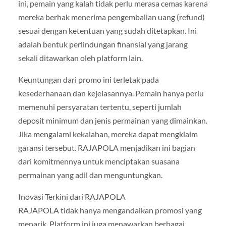
ini, pemain yang kalah tidak perlu merasa cemas karena
mereka berhak menerima pengembalian uang (refund)
sesuai dengan ketentuan yang sudah ditetapkan. Ini
adalah bentuk perlindungan finansial yang jarang
sekali ditawarkan oleh platform lain.
Keuntungan dari promo ini terletak pada
kesederhanaan dan kejelasannya. Pemain hanya perlu
memenuhi persyaratan tertentu, seperti jumlah
deposit minimum dan jenis permainan yang dimainkan.
Jika mengalami kekalahan, mereka dapat mengklaim
garansi tersebut. RAJAPOLA menjadikan ini bagian
dari komitmennya untuk menciptakan suasana
permainan yang adil dan menguntungkan.
Inovasi Terkini dari RAJAPOLA
RAJAPOLA tidak hanya mengandalkan promosi yang
menarik. Platform ini juga menawarkan berbagai