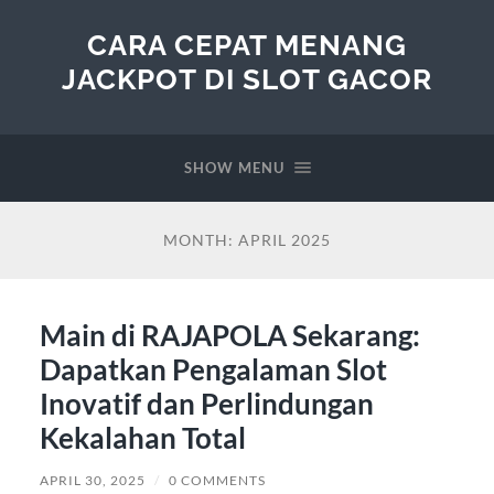
CARA CEPAT MENANG
JACKPOT DI SLOT GACOR
SHOW MENU
MONTH:
APRIL 2025
Main di RAJAPOLA Sekarang:
Dapatkan Pengalaman Slot
Inovatif dan Perlindungan
Kekalahan Total
APRIL 30, 2025
/
0 COMMENTS