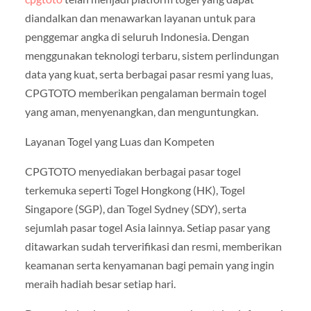
diandalkan dan menawarkan layanan untuk para
penggemar angka di seluruh Indonesia. Dengan
menggunakan teknologi terbaru, sistem perlindungan
data yang kuat, serta berbagai pasar resmi yang luas,
CPGTOTO memberikan pengalaman bermain togel
yang aman, menyenangkan, dan menguntungkan.
Layanan Togel yang Luas dan Kompeten
CPGTOTO menyediakan berbagai pasar togel
terkemuka seperti Togel Hongkong (HK), Togel
Singapore (SGP), dan Togel Sydney (SDY), serta
sejumlah pasar togel Asia lainnya. Setiap pasar yang
ditawarkan sudah terverifikasi dan resmi, memberikan
keamanan serta kenyamanan bagi pemain yang ingin
meraih hadiah besar setiap hari.