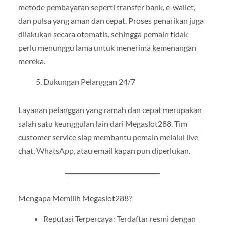
metode pembayaran seperti transfer bank, e-wallet,
dan pulsa yang aman dan cepat. Proses penarikan juga
dilakukan secara otomatis, sehingga pemain tidak
perlu menunggu lama untuk menerima kemenangan
mereka.
Dukungan Pelanggan 24/7
Layanan pelanggan yang ramah dan cepat merupakan
salah satu keunggulan lain dari Megaslot288. Tim
customer service siap membantu pemain melalui live
chat, WhatsApp, atau email kapan pun diperlukan.
Mengapa Memilih Megaslot288?
Reputasi Terpercaya: Terdaftar resmi dengan