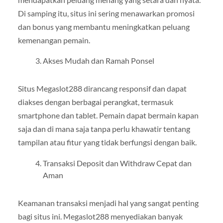
Di samping itu, situs ini sering menawarkan promosi
dan bonus yang membantu meningkatkan peluang
kemenangan pemain.
Akses Mudah dan Ramah Ponsel
Situs Megaslot288 dirancang responsif dan dapat
diakses dengan berbagai perangkat, termasuk
smartphone dan tablet. Pemain dapat bermain kapan
saja dan di mana saja tanpa perlu khawatir tentang
tampilan atau fitur yang tidak berfungsi dengan baik.
Transaksi Deposit dan Withdraw Cepat dan
Aman
Keamanan transaksi menjadi hal yang sangat penting
bagi situs ini. Megaslot288 menyediakan banyak