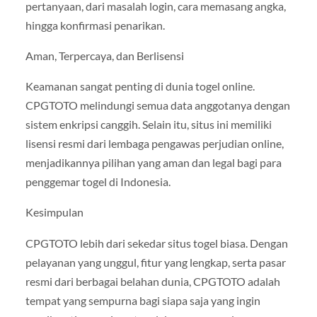
pertanyaan, dari masalah login, cara memasang angka,
hingga konfirmasi penarikan.
Aman, Terpercaya, dan Berlisensi
Keamanan sangat penting di dunia togel online.
CPGTOTO melindungi semua data anggotanya dengan
sistem enkripsi canggih. Selain itu, situs ini memiliki
lisensi resmi dari lembaga pengawas perjudian online,
menjadikannya pilihan yang aman dan legal bagi para
penggemar togel di Indonesia.
Kesimpulan
CPGTOTO lebih dari sekedar situs togel biasa. Dengan
pelayanan yang unggul, fitur yang lengkap, serta pasar
resmi dari berbagai belahan dunia, CPGTOTO adalah
tempat yang sempurna bagi siapa saja yang ingin