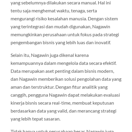
yang sebelumnya dilakukan secara manual. Hal ini
tentu saja menghemat waktu, tenaga, serta
mengurangi risiko kesalahan manusia. Dengan sistem
yang terintegrasi dan mudah digunakan, Nagawin
memungkinkan perusahaan untuk fokus pada strategi
pengembangan bisnis yang lebih luas dan inovatif.
Selain itu, Nagawin juga dikenal karena
kemampuannya dalam mengelola data secara efektif.
Data merupakan aset penting dalam bisnis modern,
dan Nagawin memberikan solusi pengolahan data yang
aman dan terstruktur. Dengan fitur analitik yang
canggih, pengguna Nagawin dapat melakukan evaluasi
kinerja bisnis secara real-time, membuat keputusan
berdasarkan data yang valid, dan merancang strategi
yang lebih tepat sasaran.
Tidak hanya untuk perusahaan besar, Nagawin juga