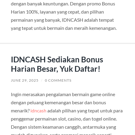
dengan banyak keuntungan. Dengan promo Bonus
Harian 100%, layanan yang cepat, dan pilihan
permainan yang banyak, IDNCASH adalah tempat
yang tepat untuk bermain dan meraih kemenangan.
IDNCASH Sediakan Bonus
Harian Besar, Yuk Daftar!
JUNE 29, 2025
/
0 COMMENTS
Ingin merasakan pengalaman bermain game online
dengan peluang kemenangan besar dan bonus
menarik?
idncash
adalah pilihan yang tepat untuk para
penggemar permainan slot, casino, dan togel online.
Dengan sistem keamanan canggih, antarmuka yang
mudah digunakan, serta promosi menarik seperti