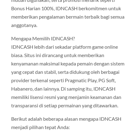
Bonus Harian 100%, IDNCASH berkomitmen untuk
memberikan pengalaman bermain terbaik bagi semua
anggotanya.
Mengapa Memilih IDNCASH?
IDNCASH lebih dari sekadar platform game online
biasa. Situs ini dirancang untuk memberikan
kenyamanan maksimal kepada pemain dengan sistem
yang cepat dan stabil, serta didukung oleh berbagai
provider terkenal seperti Pragmatic Play, PG Soft,
Habanero, dan lainnya. Di samping itu, IDNCASH
memiliki lisensi resmi yang menjamin keamanan dan
transparansi di setiap permainan yang ditawarkan.
Berikut adalah beberapa alasan mengapa IDNCASH
menjadi pilihan tepat Anda: