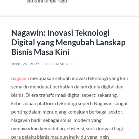
situs ini tanpa ragu!
Nagawin: Inovasi Teknologi
Digital yang Mengubah Lanskap
Bisnis Masa Kini
JUNE 29, 2025
/
0 COMMENTS
nagawin
merupakan sebuah inovasi teknologi yang kini
semakin mendapat perhatian dalam dunia digital dan
bisnis. Di era transformasi digital seperti sekarang,
keberadaan platform teknologi seperti Nagawin sangat
penting dalam menunjang kemajuan berbagai sektor.
Nagawin hadir sebagai solusi modern yang
menawarkan kemudahan, efisiensi, serta inovasi bagi
para pelaku bisnis maupun individu yang ingin