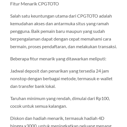
Fitur Menarik CPGTOTO
Salah satu keuntungan utama dari CPGTOTO adalah
kemudahan akses dan antarmuka situs yang ramah
pengguna. Baik pemain baru maupun yang sudah
berpengalaman dapat dengan cepat memahami cara
bermain, proses pendaftaran, dan melakukan transaksi.
Beberapa fitur menarik yang ditawarkan meliputi:
Jadwal deposit dan penarikan yang tersedia 24 jam
nonstop dengan berbagai metode, termasuk e-wallet
dan transfer bank lokal.
Taruhan minimum yang rendah, dimulai dari Rp100,
cocok untuk semua kalangan.
Diskon dan hadiah menarik, termasuk hadiah 4D
hingga x3000, untuk meningkatkan peluang menang.