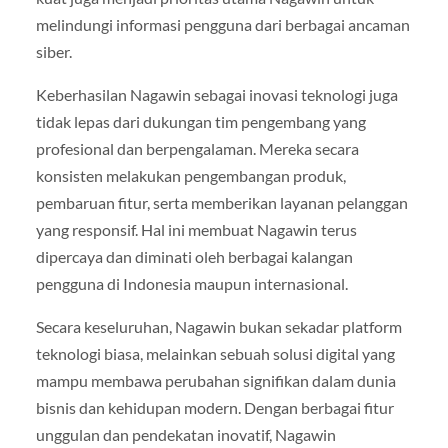
melindungi informasi pengguna dari berbagai ancaman
siber.
Keberhasilan Nagawin sebagai inovasi teknologi juga
tidak lepas dari dukungan tim pengembang yang
profesional dan berpengalaman. Mereka secara
konsisten melakukan pengembangan produk,
pembaruan fitur, serta memberikan layanan pelanggan
yang responsif. Hal ini membuat Nagawin terus
dipercaya dan diminati oleh berbagai kalangan
pengguna di Indonesia maupun internasional.
Secara keseluruhan, Nagawin bukan sekadar platform
teknologi biasa, melainkan sebuah solusi digital yang
mampu membawa perubahan signifikan dalam dunia
bisnis dan kehidupan modern. Dengan berbagai fitur
unggulan dan pendekatan inovatif, Nagawin