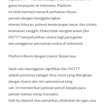
game terpopuler di Indonesia. Platform
ini telah berhasil menarik perhatian ribuan
pemain dengan menggabungkan
elemen hiburan, potensi kemenangan besar, dan sistem
keamanan canggih. Maka tidak mengherankan jika
INI777 menjadi pilihan utama bagi para gamer
dan penggemar permainan online di Indonesia.
Platform Resmi dengan Lisensi Terpercaya
Salah satu keunggulan signifikan dari INI777
adalah posisinya sebagai situs resmi yang dilengkapi
dengan lisensi dan izin operasional yang
sah. Ini memberikan jaminan penuh kepada para
pemain bahwa setiap transaksi,
baik itu deposit atau penarikan, dilakukan de ngan cara