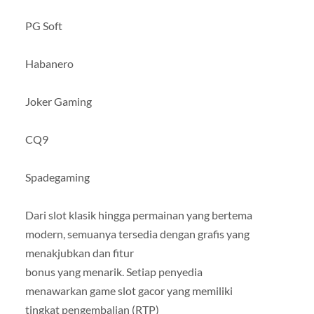
PG Soft
Habanero
Joker Gaming
CQ9
Spadegaming
Dari slot klasik hingga permainan yang bertema
modern, semuanya tersedia dengan grafis yang
menakjubkan dan fitur
bonus yang menarik. Setiap penyedia
menawarkan game slot gacor yang memiliki
tingkat pengembalian (RTP)