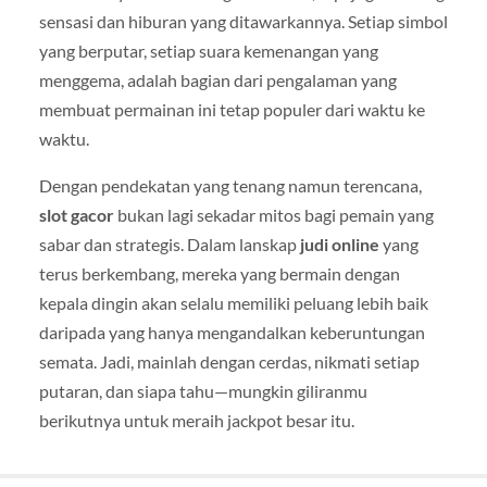
sensasi dan hiburan yang ditawarkannya. Setiap simbol
yang berputar, setiap suara kemenangan yang
menggema, adalah bagian dari pengalaman yang
membuat permainan ini tetap populer dari waktu ke
waktu.
Dengan pendekatan yang tenang namun terencana,
slot gacor
bukan lagi sekadar mitos bagi pemain yang
sabar dan strategis. Dalam lanskap
judi online
yang
terus berkembang, mereka yang bermain dengan
kepala dingin akan selalu memiliki peluang lebih baik
daripada yang hanya mengandalkan keberuntungan
semata. Jadi, mainlah dengan cerdas, nikmati setiap
putaran, dan siapa tahu—mungkin giliranmu
berikutnya untuk meraih jackpot besar itu.