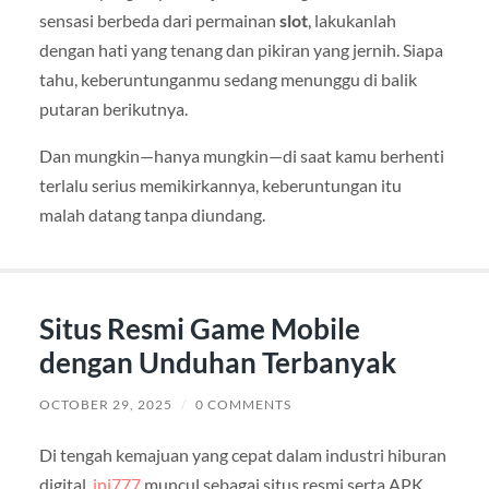
sensasi berbeda dari permainan
slot
, lakukanlah
dengan hati yang tenang dan pikiran yang jernih. Siapa
tahu, keberuntunganmu sedang menunggu di balik
putaran berikutnya.
Dan mungkin—hanya mungkin—di saat kamu berhenti
terlalu serius memikirkannya, keberuntungan itu
malah datang tanpa diundang.
Situs Resmi Game Mobile
dengan Unduhan Terbanyak
OCTOBER 29, 2025
/
0 COMMENTS
Di tengah kemajuan yang cepat dalam industri hiburan
digital,
ini777
muncul sebagai situs resmi serta APK