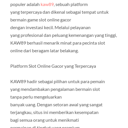
populer adalah
kaw89
, sebuah platform
yang terpercaya dan dikenal sebagai tempat untuk
bermain game slot online gacor
dengan investasi kecil. Melalui pelayanan
yang profesional dan peluang kemenangan yang tinggi,
KAW89 berhasil menarik minat para pecinta slot
online dari beragam latar belakang.
Platform Slot Online Gacor yang Terpercaya
KAW89 hadir sebagai pilihan untuk para pemain
yang mendambakan pengalaman bermain slot
tanpa perlu mengeluarkan
banyak uang. Dengan setoran awal yang sangat
terjangkau, situs ini memberikan kesempatan
bagi semua orang untuk menikmati
permainan di tingkat yang premium.