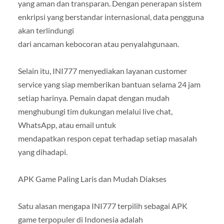
yang aman dan transparan. Dengan penerapan sistem
enkripsi yang berstandar internasional, data pengguna
akan terlindungi
dari ancaman kebocoran atau penyalahgunaan.
Selain itu, INI777 menyediakan layanan customer
service yang siap memberikan bantuan selama 24 jam
setiap harinya. Pemain dapat dengan mudah
menghubungi tim dukungan melalui live chat,
WhatsApp, atau email untuk
mendapatkan respon cepat terhadap setiap masalah
yang dihadapi.
APK Game Paling Laris dan Mudah Diakses
Satu alasan mengapa INI777 terpilih sebagai APK
game terpopuler di Indonesia adalah