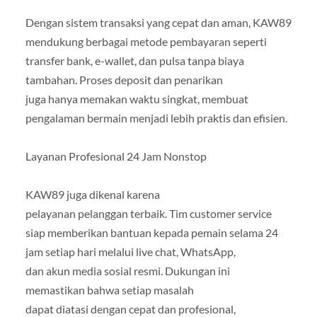
Dengan sistem transaksi yang cepat dan aman, KAW89
mendukung berbagai metode pembayaran seperti
transfer bank, e-wallet, dan pulsa tanpa biaya
tambahan. Proses deposit dan penarikan
juga hanya memakan waktu singkat, membuat
pengalaman bermain menjadi lebih praktis dan efisien.
Layanan Profesional 24 Jam Nonstop
KAW89 juga dikenal karena
pelayanan pelanggan terbaik. Tim customer service
siap memberikan bantuan kepada pemain selama 24
jam setiap hari melalui live chat, WhatsApp,
dan akun media sosial resmi. Dukungan ini
memastikan bahwa setiap masalah
dapat diatasi dengan cepat dan profesional,