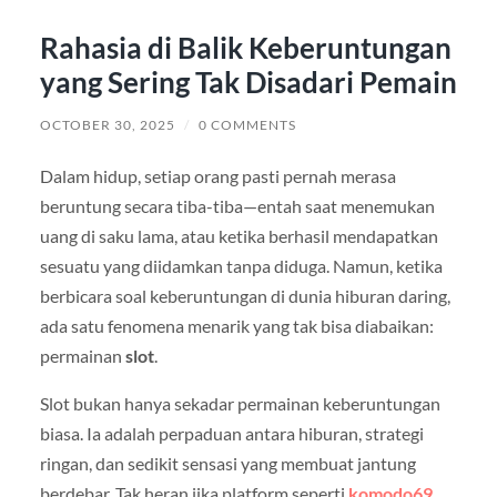
Rahasia di Balik Keberuntungan
yang Sering Tak Disadari Pemain
OCTOBER 30, 2025
/
0 COMMENTS
Dalam hidup, setiap orang pasti pernah merasa
beruntung secara tiba-tiba—entah saat menemukan
uang di saku lama, atau ketika berhasil mendapatkan
sesuatu yang diidamkan tanpa diduga. Namun, ketika
berbicara soal keberuntungan di dunia hiburan daring,
ada satu fenomena menarik yang tak bisa diabaikan:
permainan
slot
.
Slot bukan hanya sekadar permainan keberuntungan
biasa. Ia adalah perpaduan antara hiburan, strategi
ringan, dan sedikit sensasi yang membuat jantung
berdebar. Tak heran jika platform seperti
komodo69