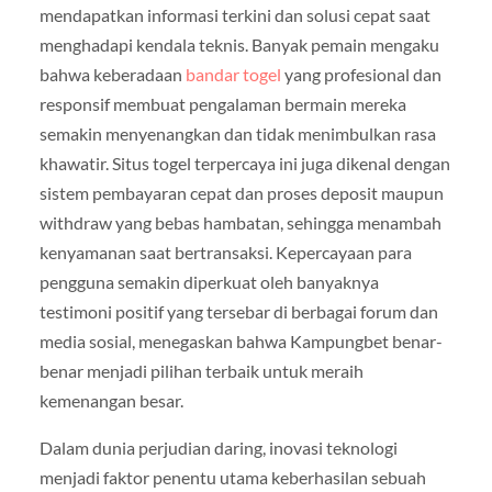
mendapatkan informasi terkini dan solusi cepat saat
menghadapi kendala teknis. Banyak pemain mengaku
bahwa keberadaan
bandar togel
yang profesional dan
responsif membuat pengalaman bermain mereka
semakin menyenangkan dan tidak menimbulkan rasa
khawatir. Situs togel terpercaya ini juga dikenal dengan
sistem pembayaran cepat dan proses deposit maupun
withdraw yang bebas hambatan, sehingga menambah
kenyamanan saat bertransaksi. Kepercayaan para
pengguna semakin diperkuat oleh banyaknya
testimoni positif yang tersebar di berbagai forum dan
media sosial, menegaskan bahwa Kampungbet benar-
benar menjadi pilihan terbaik untuk meraih
kemenangan besar.
Dalam dunia perjudian daring, inovasi teknologi
menjadi faktor penentu utama keberhasilan sebuah