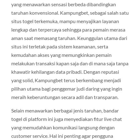
yang menawarkan sensasi berbeda dibandingkan
taruhan konvensional. Kampungbet, sebagai salah satu
situs togel terkemuka, mampu menyajikan layanan
lengkap dan terpercaya sehingga para pemain merasa
aman saat memasang taruhan. Keunggulan utama dari
situs ini terletak pada sistem keamanan, serta
kemudahan akses yang memungkinkan pemain
melakukan transaksi kapan saja dan di mana saja tanpa
khawatir kehilangan data pribadi. Dengan reputasi
yang solid, Kampungbet terus berkembang menjadi
pilihan utama bagi penggemar judi daring yang ingin
meraih keberuntungan secara adil dan transparan.
Selain menawarkan berbagai jenis taruhan, bandar
togel di platform ini juga menyediakan fitur live chat
yang memudahkan komunikasi langsung dengan
customer service. Hal ini penting agar pengguna