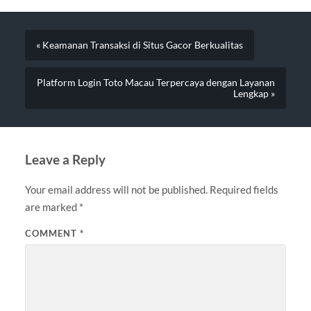
« Keamanan Transaksi di Situs Gacor Berkualitas
Platform Login Toto Macau Terpercaya dengan Layanan
Lengkap »
Leave a Reply
Your email address will not be published.
Required fields
are marked
*
COMMENT
*