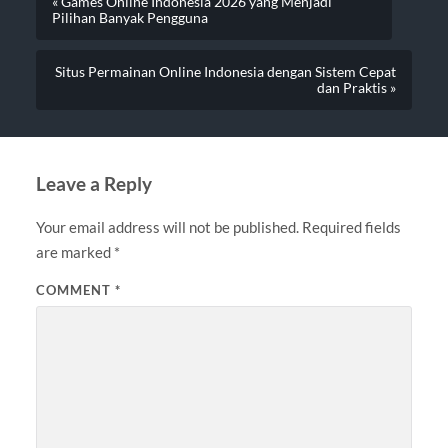
« Games Online Indonesia 2026 yang Menjadi
Pilihan Banyak Pengguna
Situs Permainan Online Indonesia dengan Sistem Cepat
dan Praktis »
Leave a Reply
Your email address will not be published.
Required fields
are marked
*
COMMENT
*