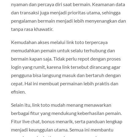
nyaman dan percaya diri saat bermain. Keamanan data
dan transaksi juga menjadi prioritas utama, sehingga
pengalaman bermain menjadi lebih menyenangkan dan
tanpa rasa khawatir.
Kemudahan akses melalui link toto terpercaya
memudahkan pemain untuk selalu terhubung dan
bermain kapan saja. Tidak perlu repot dengan proses
login yang rumit, karena link tersebut dirancang agar
pengguna bisa langsung masuk dan bertaruh dengan
cepat. Hal ini membuat permainan lebih praktis dan
efisien.
Selain itu, link toto mudah menang menawarkan
berbagai fitur yang mendukung keberhasilan pemain.
Fitur live chat, bonus menarik, serta panduan lengkap
menjadi keunggulan utama. Semua ini membantu