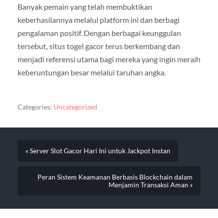
Banyak pemain yang telah membuktikan
keberhasilannya melalui platform ini dan berbagi
pengalaman positif. Dengan berbagai keunggulan
tersebut, situs togel gacor terus berkembang dan
menjadi referensi utama bagi mereka yang ingin meraih
keberuntungan besar melalui taruhan angka.
Categories:
Uncategorized
« Server Slot Gacor Hari Ini untuk Jackpot Instan
Peran Sistem Keamanan Berbasis Blockchain dalam
Menjamin Transaksi Aman »