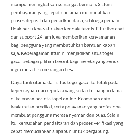
mampu meningkatkan semangat bermain. Sistem
pembayaran yang cepat dan aman memudahkan
proses deposit dan penarikan dana, sehingga pemain
tidak perlu khawatir akan kendala teknis. Fitur live chat
dan support 24 jam juga memberikan kenyamanan
bagi pengguna yang membutuhkan bantuan kapan
saja. Keberagaman fitur ini menjadikan situs togel
gacor sebagai pilihan favorit bagi mereka yang serius
ingin meraih kemenangan besar.
Daya tarik utama dari situs togel gacor terletak pada
kepercayaan dan reputasi yang sudah terbangun lama
di kalangan pecinta togel online. Keamanan data,
keakuratan prediksi, serta pelayanan yang profesional
membuat pengguna merasa nyaman dan puas. Selain
itu, kemudahan pendaftaran dan proses verifikasi yang
cepat memudahkan siapapun untuk bergabung.