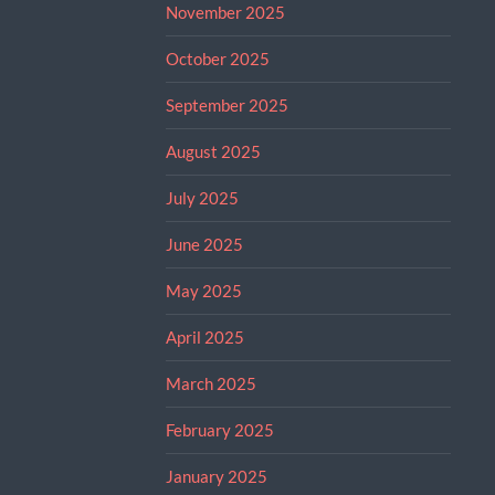
November 2025
October 2025
September 2025
August 2025
July 2025
June 2025
May 2025
April 2025
March 2025
February 2025
January 2025