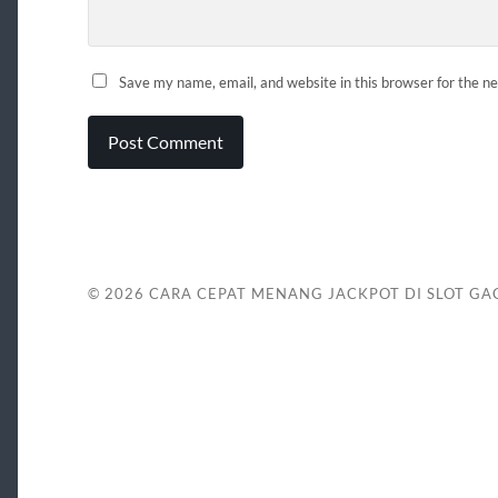
Save my name, email, and website in this browser for the n
© 2026
CARA CEPAT MENANG JACKPOT DI SLOT GA