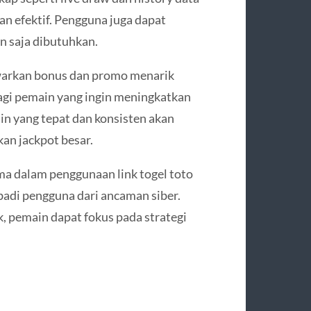
n efektif. Pengguna juga dapat
n saja dibutuhkan.
awarkan bonus dan promo menarik
bagi pemain yang ingin meningkatkan
n yang tepat dan konsisten akan
n jackpot besar.
a dalam penggunaan link togel toto
ibadi pengguna dari ancaman siber.
 pemain dapat fokus pada strategi