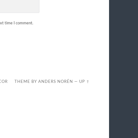
ext time I comment.
COR
THEME BY
ANDERS NORÉN
—
UP ↑