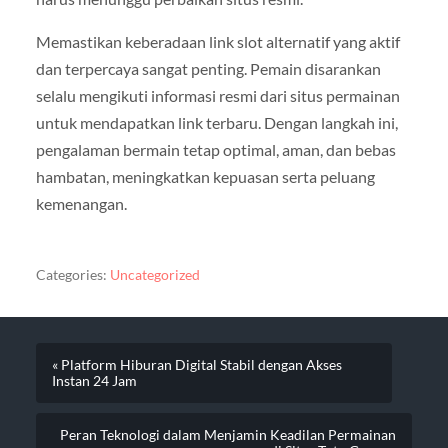
Memastikan keberadaan link slot alternatif yang aktif
dan terpercaya sangat penting. Pemain disarankan
selalu mengikuti informasi resmi dari situs permainan
untuk mendapatkan link terbaru. Dengan langkah ini,
pengalaman bermain tetap optimal, aman, dan bebas
hambatan, meningkatkan kepuasan serta peluang
kemenangan.
Categories:
Uncategorized
« Platform Hiburan Digital Stabil dengan Akses
Instan 24 Jam
Peran Teknologi dalam Menjamin Keadilan Permainan