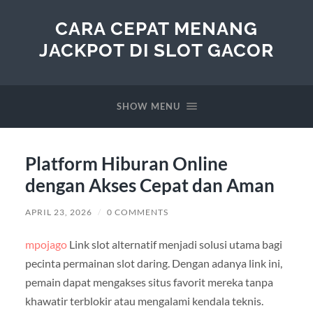
CARA CEPAT MENANG
JACKPOT DI SLOT GACOR
SHOW MENU
Platform Hiburan Online
dengan Akses Cepat dan Aman
APRIL 23, 2026
/
0 COMMENTS
mpojago
Link slot alternatif menjadi solusi utama bagi
pecinta permainan slot daring. Dengan adanya link ini,
pemain dapat mengakses situs favorit mereka tanpa
khawatir terblokir atau mengalami kendala teknis.