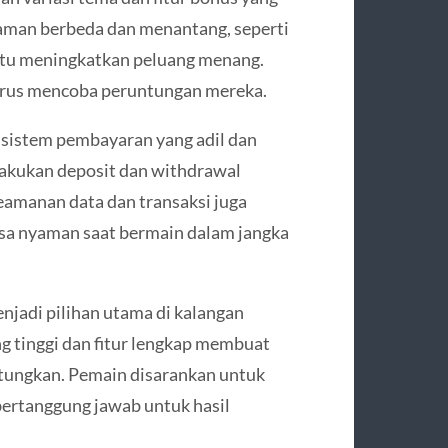
aman berbeda dan menantang, seperti
antu meningkatkan peluang menang.
erus mencoba peruntungan mereka.
 sistem pembayaran yang adil dan
akukan deposit dan withdrawal
eamanan data dan transaksi juga
asa nyaman saat bermain dalam jangka
enjadi pilihan utama di kalangan
g tinggi dan fitur lengkap membuat
ungkan. Pemain disarankan untuk
bertanggung jawab untuk hasil