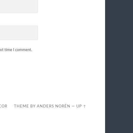
ext time I comment.
COR
THEME BY
ANDERS NORÉN
—
UP ↑