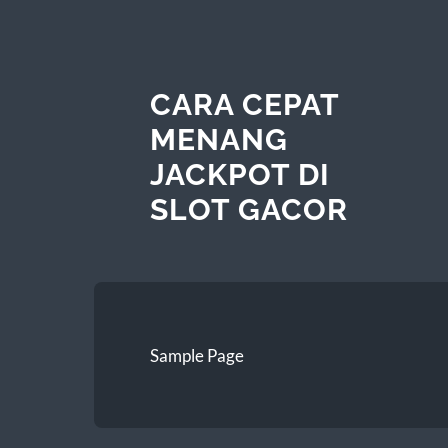
CARA CEPAT
MENANG
JACKPOT DI
SLOT GACOR
Sample Page