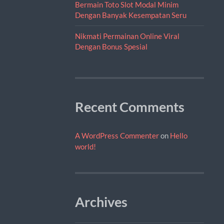
Bermain Toto Slot Modal Minim
Dengan Banyak Kesempatan Seru
Nikmati Permainan Online Viral
Dengan Bonus Spesial
Recent Comments
A WordPress Commenter
on
Hello
world!
Archives