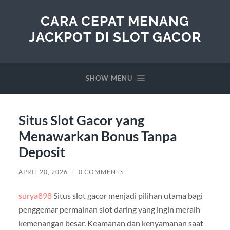
CARA CEPAT MENANG
JACKPOT DI SLOT GACOR
SHOW MENU
Situs Slot Gacor yang
Menawarkan Bonus Tanpa
Deposit
APRIL 20, 2026
/
0 COMMENTS
surya898
Situs slot gacor menjadi pilihan utama bagi
penggemar permainan slot daring yang ingin meraih
kemenangan besar. Keamanan dan kenyamanan saat