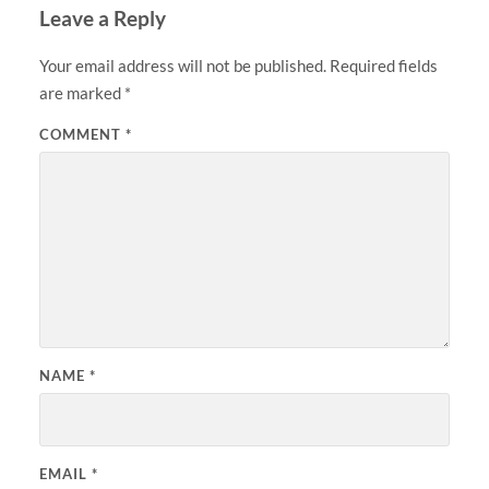
Leave a Reply
Your email address will not be published.
Required fields
are marked
*
COMMENT
*
NAME
*
EMAIL
*