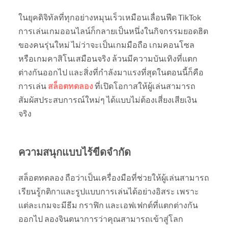
ในยุคดิจิทัลที่ทุกอย่างหมุนเร็วเหมือนเลื่อนฟีด TikTok
การเล่นเกมออนไลน์ก็กลายเป็นหนึ่งในกิจกรรมยอดฮิต
ของคนรุ่นใหม่ ไม่ว่าจะเป็นเกมมือถือ เกมคอนโซล
หรือเกมคาสิโนเสมือนจริง ล้วนมีความบันเทิงที่แตก
ต่างกันออกไป และสิ่งที่กำลังมาแรงที่สุดในตอนนี้ก็คือ
การเล่น
สล็อตทดลอง
ที่เปิดโอกาสให้ผู้เล่นสามารถ
สัมผัสประสบการณ์ใหม่ๆ ได้แบบไม่ต้องเสี่ยงเสียเงิน
จริง
ความสนุกแบบไร้ขีดจำกัด
สล็อตทดลอง ถือว่าเป็นเครื่องมือที่ช่วยให้ผู้เล่นสามารถ
เรียนรู้กติกาและรูปแบบการเล่นได้อย่างอิสระ เพราะ
แต่ละเกมจะมีธีม กราฟิก และเอฟเฟกต์ที่แตกต่างกัน
ออกไป ลองจินตนาการว่าคุณสามารถเข้าสู่โลก