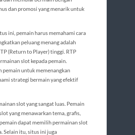
onus dan promosi yang menarik untuk
tus ini, pemain harus memahami cara
ingkatkan peluang menang adalah
P (Return to Player) tinggi. RTP
ermainan slot kepada pemain.
nan pemain untuk memenangkan
ami strategi bermain yang efektif
ainan slot yang sangat luas. Pemain
lot yang menawarkan tema, grafis,
 pemain dapat memilih permainan slot
Selain itu, situs ini juga