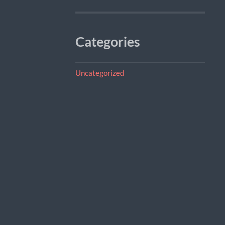
Categories
Uncategorized