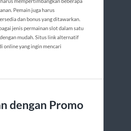
ain harus mempertimbangkan beberapa
amanan. Pemain juga harus
ersedia dan bonus yang ditawarkan.
gai jenis permainan slot dalam satu
ngan mudah. Situs link alternatif
i online yang ingin mencari
an dengan Promo