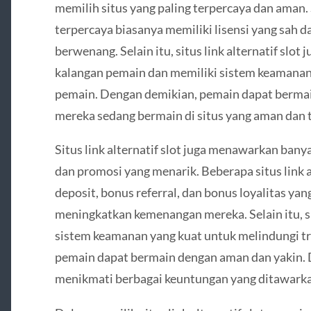
memilih situs yang paling terpercaya dan aman. S
terpercaya biasanya memiliki lisensi yang sah d
berwenang. Selain itu, situs link alternatif slot 
kalangan pemain dan memiliki sistem keamanan
pemain. Dengan demikian, pemain dapat berma
mereka sedang bermain di situs yang aman dan 
Situs link alternatif slot juga menawarkan bany
dan promosi yang menarik. Beberapa situs link 
deposit, bonus referral, dan bonus loyalitas 
meningkatkan kemenangan mereka. Selain itu, sit
sistem keamanan yang kuat untuk melindungi t
pemain dapat bermain dengan aman dan yakin.
menikmati berbagai keuntungan yang ditawarkan o