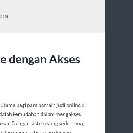
MIN
e dengan Akses
 utama bagi para pemain judi online di
i adalah kemudahan dalam mengakses
sar. Dengan sistem yang sederhana,
ya dan memulai bermain dengan