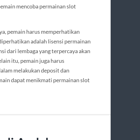
emain mencoba permainan slot
aya, pemain harus memperhatikan
 diperhatikan adalah lisensi permainan
sensi dari lembaga yang terpercaya akan
ain itu, pemain juga harus
dalam melakukan deposit dan
main dapat menikmati permainan slot