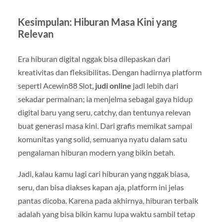
Kesimpulan: Hiburan Masa Kini yang
Relevan
Era hiburan digital nggak bisa dilepaskan dari
kreativitas dan fleksibilitas. Dengan hadirnya platform
seperti Acewin88 Slot,
judi online
jadi lebih dari
sekadar permainan; ia menjelma sebagai gaya hidup
digital baru yang seru, catchy, dan tentunya relevan
buat generasi masa kini. Dari grafis memikat sampai
komunitas yang solid, semuanya nyatu dalam satu
pengalaman hiburan modern yang bikin betah.
Jadi, kalau kamu lagi cari hiburan yang nggak biasa,
seru, dan bisa diakses kapan aja, platform ini jelas
pantas dicoba. Karena pada akhirnya, hiburan terbaik
adalah yang bisa bikin kamu lupa waktu sambil tetap