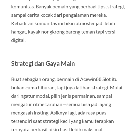
komunitas. Banyak pemain yang berbagi tips, strategi,
sampai cerita kocak dari pengalaman mereka.
Kehadiran komunitas ini bikin atmosfer jadi lebih
hangat, kayak nongkrong bareng teman tapi versi
digital.
Strategi dan Gaya Main
Buat sebagian orang, bermain di Acewin88 Slot itu
bukan cuma hiburan, tapi juga latihan strategi. Mulai
dari ngatur modal, pilih jenis permainan, sampai
mengatur ritme taruhan—semua bisa jadi ajang
mengasah insting. Asiknya lagi, ada rasa puas
tersendiri saat strategi kecil yang kamu terapkan
ternyata berhasil bikin hasil lebih maksimal.