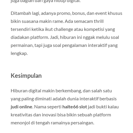
juga bagian dari gaya hidup digital.
Ditambah lagi, adanya promo, bonus, dan event khusus
bikin suasana makin rame. Ada semacam thrill
tersendiri ketika ikut challenge atau kompetisi yang
diadakan platform. Jadi, hiburan ini nggak melulu soal
permainan, tapi juga soal pengalaman interaktif yang
lengkap.
Kesimpulan
Hiburan digital makin berkembang, dan salah satu
yang paling diminati adalah dunia interaktif berbasis
judi online
. Nama seperti
halte66 slot
jadi bukti kalau
kreativitas dan inovasi bisa bikin sebuah platform
menonjol di tengah ramainya persaingan.