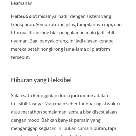
keamanan.
Halte66 slot
misalnya, hadir dengan sistem yang
transparan. Semua aturan jelas, tampilannya rapi, dan
fiturnya dirancang biar pengalaman main jadi lebih
nyaman. Bagi banyak orang, ini jadi alasan kenapa
mereka betah nongkrong lama-lama di platform
tersebut.
Hiburan yang Fleksibel
Salah satu keunggulan dunia
judi online
adalah
fleksibilitasnya. Mau main sebentar buat ngisi waktu
atau marathon semalaman, semua bisa disesuaikan
dengan mood. Bahkan banyak pemain yang
menganggap kegiatan ini bukan cuma hiburan, tapi