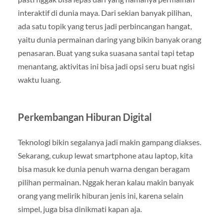
interaktif di dunia maya. Dari sekian banyak pilihan,
ada satu topik yang terus jadi perbincangan hangat,
yaitu dunia permainan daring yang bikin banyak orang
penasaran. Buat yang suka suasana santai tapi tetap
menantang, aktivitas ini bisa jadi opsi seru buat ngisi
waktu luang.
Perkembangan Hiburan Digital
Teknologi bikin segalanya jadi makin gampang diakses.
Sekarang, cukup lewat smartphone atau laptop, kita
bisa masuk ke dunia penuh warna dengan beragam
pilihan permainan. Nggak heran kalau makin banyak
orang yang melirik hiburan jenis ini, karena selain
simpel, juga bisa dinikmati kapan aja.