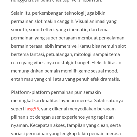
Selain itu, perkembangan teknologi juga bikin
permainan slot makin canggih. Visual animasi yang
smooth, sound effect yang cinematic, dan tema
permainan yang super beragam membuat pengalaman
bermain terasa lebih immersive. Kamu bisa nemuin slot
bertema fantasi, petualangan, mitologi, sampai tema
retro yang vibes-nya nostalgic banget. Fleksibilitas ini
memungkinkan pemain memilih game sesuai mood,
entah mau yang chill atau yang penuh efek dramatis.
Platform-platform permainan pun semakin
meningkatkan kualitas layanan mereka. Salah satunya
seperti
asg55
, yang dikenal menyediakan beragam
pilihan slot dengan user experience yang rapi dan
nyaman. Kecepatan akses, tampilan yang clean, serta
variasi permainan yang lengkap bikin pemain merasa