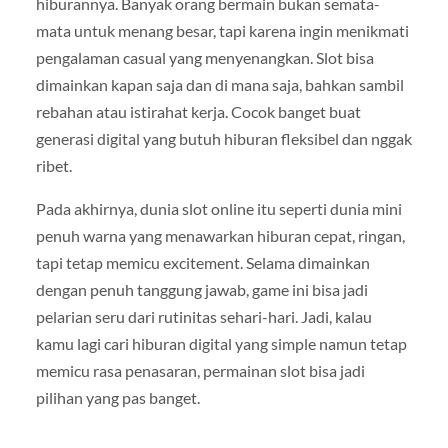
hiburannya. Banyak orang bermain bukan semata-
mata untuk menang besar, tapi karena ingin menikmati
pengalaman casual yang menyenangkan. Slot bisa
dimainkan kapan saja dan di mana saja, bahkan sambil
rebahan atau istirahat kerja. Cocok banget buat
generasi digital yang butuh hiburan fleksibel dan nggak
ribet.
Pada akhirnya, dunia slot online itu seperti dunia mini
penuh warna yang menawarkan hiburan cepat, ringan,
tapi tetap memicu excitement. Selama dimainkan
dengan penuh tanggung jawab, game ini bisa jadi
pelarian seru dari rutinitas sehari-hari. Jadi, kalau
kamu lagi cari hiburan digital yang simple namun tetap
memicu rasa penasaran, permainan slot bisa jadi
pilihan yang pas banget.