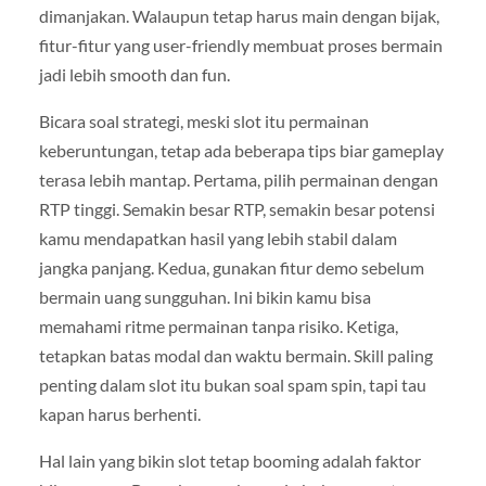
dimanjakan. Walaupun tetap harus main dengan bijak,
fitur-fitur yang user-friendly membuat proses bermain
jadi lebih smooth dan fun.
Bicara soal strategi, meski slot itu permainan
keberuntungan, tetap ada beberapa tips biar gameplay
terasa lebih mantap. Pertama, pilih permainan dengan
RTP tinggi. Semakin besar RTP, semakin besar potensi
kamu mendapatkan hasil yang lebih stabil dalam
jangka panjang. Kedua, gunakan fitur demo sebelum
bermain uang sungguhan. Ini bikin kamu bisa
memahami ritme permainan tanpa risiko. Ketiga,
tetapkan batas modal dan waktu bermain. Skill paling
penting dalam slot itu bukan soal spam spin, tapi tau
kapan harus berhenti.
Hal lain yang bikin slot tetap booming adalah faktor