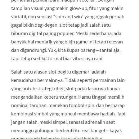
tampilan visual yang makin glow-up, fitur yang makin
variatif, dan sensasi “spin and win” yang nggak pernah
gagal bikin deg-degan, slot tetap jadi salah satu
hiburan digital paling populer. Meski sederhana, ada
banyak hal menarik yang bikin game ini tetap relevan
dan digandrungi. Yuk, kita kupas bareng—santai aja,
tapi tetap sedikit formal biar vibes-nya rapi.
Salah satu alasan slot begitu digemari adalah
kemudahan bermainnya. Tidak seperti permainan lain
yang butuh strategi ribet, slot pada dasarnya hanya
mengandalkan keberuntungan. Kamu tinggal memilih
nominal taruhan, menekan tombol spin, dan berharap
kombinasi simbol yang muncul membawa hadiah. Tapi
jangan salah, meski simpel, sensasi adrenalin saat
menunggu gulungan berhenti itu real banget—kayak
nunggu crush balas chat tapi versi lebih fun.