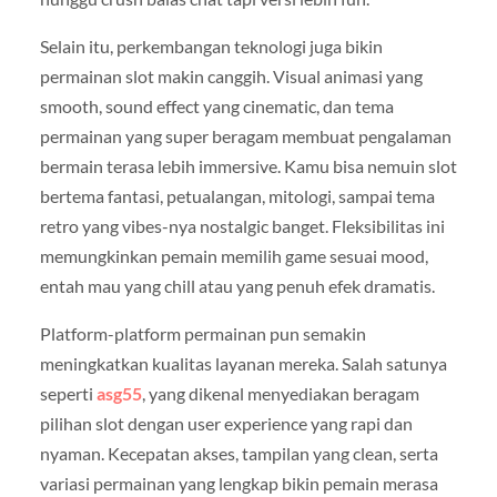
Selain itu, perkembangan teknologi juga bikin
permainan slot makin canggih. Visual animasi yang
smooth, sound effect yang cinematic, dan tema
permainan yang super beragam membuat pengalaman
bermain terasa lebih immersive. Kamu bisa nemuin slot
bertema fantasi, petualangan, mitologi, sampai tema
retro yang vibes-nya nostalgic banget. Fleksibilitas ini
memungkinkan pemain memilih game sesuai mood,
entah mau yang chill atau yang penuh efek dramatis.
Platform-platform permainan pun semakin
meningkatkan kualitas layanan mereka. Salah satunya
seperti
asg55
, yang dikenal menyediakan beragam
pilihan slot dengan user experience yang rapi dan
nyaman. Kecepatan akses, tampilan yang clean, serta
variasi permainan yang lengkap bikin pemain merasa