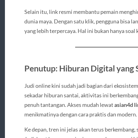
Selain itu, link resmi membantu pemain menghin
dunia maya. Dengan satu klik, pengguna bisa la
yang lebih terpercaya. Hal ini bukan hanya soa
Penutup: Hiburan Digital yang
Judi online kini sudah jadi bagian dari ekosiste
sekadar hiburan santai, aktivitas ini berkemban
penuh tantangan. Akses mudah lewat
asian4d l
menikmatinya dengan cara praktis dan modern.
Ke depan, tren ini jelas akan terus berkembang, 