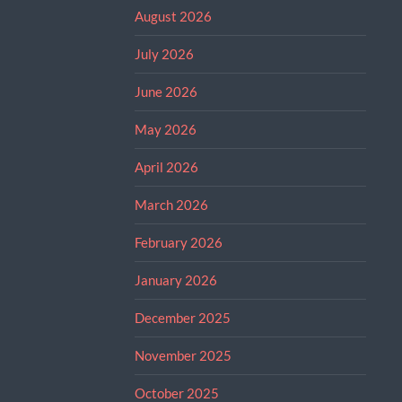
August 2026
July 2026
June 2026
May 2026
April 2026
March 2026
February 2026
January 2026
December 2025
November 2025
October 2025