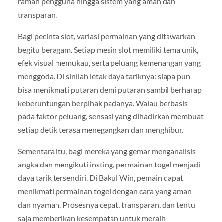
ramah pengguna hingga sistem yang aman dan
transparan.
Bagi pecinta slot, variasi permainan yang ditawarkan
begitu beragam. Setiap mesin slot memiliki tema unik,
efek visual memukau, serta peluang kemenangan yang
menggoda. Di sinilah letak daya tariknya: siapa pun
bisa menikmati putaran demi putaran sambil berharap
keberuntungan berpihak padanya. Walau berbasis
pada faktor peluang, sensasi yang dihadirkan membuat
setiap detik terasa menegangkan dan menghibur.
Sementara itu, bagi mereka yang gemar menganalisis
angka dan mengikuti insting, permainan togel menjadi
daya tarik tersendiri. Di Bakul Win, pemain dapat
menikmati permainan togel dengan cara yang aman
dan nyaman. Prosesnya cepat, transparan, dan tentu
saja memberikan kesempatan untuk meraih