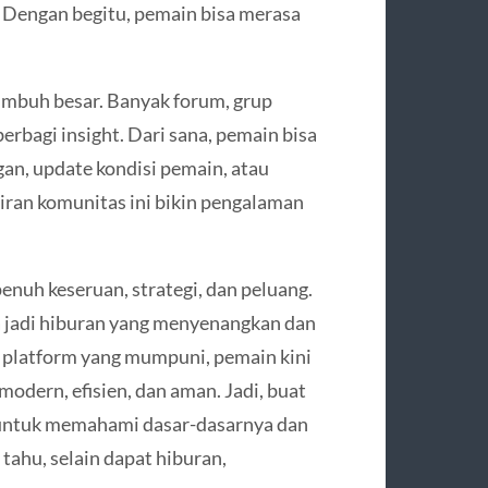
. Dengan begitu, pemain bisa merasa
 tumbuh besar. Banyak forum, grup
berbagi insight. Dari sana, pemain bisa
an, update kondisi pemain, atau
diran komunitas ini bikin pengalaman
enuh keseruan, strategi, dan peluang.
sa jadi hiburan yang menyenangkan dan
 platform yang mumpuni, pemain kini
odern, efisien, dan aman. Jadi, buat
n untuk memahami dasar-dasarnya dan
tahu, selain dapat hiburan,