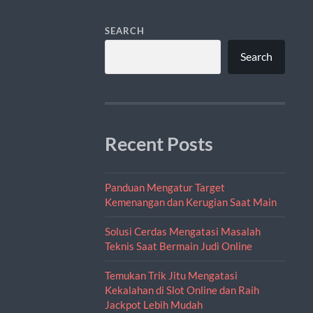
SEARCH
Search
Recent Posts
Panduan Mengatur Target
Kemenangan dan Kerugian Saat Main
Solusi Cerdas Mengatasi Masalah
Teknis Saat Bermain Judi Online
Temukan Trik Jitu Mengatasi
Kekalahan di Slot Online dan Raih
Jackpot Lebih Mudah