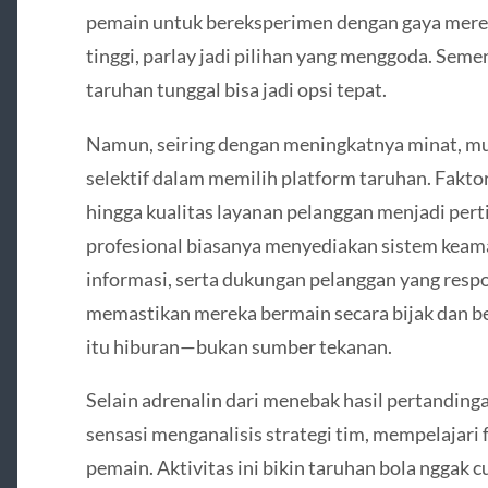
pemain untuk bereksperimen dengan gaya mereka
tinggi, parlay jadi pilihan yang menggoda. Seme
taruhan tunggal bisa jadi opsi tepat.
Namun, seiring dengan meningkatnya minat, mun
selektif dalam memilih platform taruhan. Fakt
hingga kualitas layanan pelanggan menjadi per
profesional biasanya menyediakan sistem keama
informasi, serta dukungan pelanggan yang respons
memastikan mereka bermain secara bijak dan be
itu hiburan—bukan sumber tekanan.
Selain adrenalin dari menebak hasil pertandin
sensasi menganalisis strategi tim, mempelajar
pemain. Aktivitas ini bikin taruhan bola nggak 