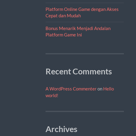
Platform Online Game dengan Akses
Cepat dan Mudah
Bonus Menarik Menjadi Andalan
Platform Game Ini
Recent Comments
A WordPress Commenter
on
Hello
world!
Archives