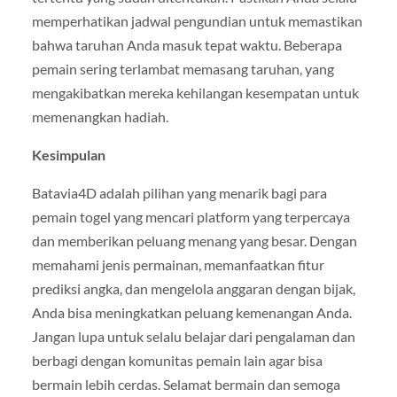
memperhatikan jadwal pengundian untuk memastikan
bahwa taruhan Anda masuk tepat waktu. Beberapa
pemain sering terlambat memasang taruhan, yang
mengakibatkan mereka kehilangan kesempatan untuk
memenangkan hadiah.
Kesimpulan
Batavia4D adalah pilihan yang menarik bagi para
pemain togel yang mencari platform yang terpercaya
dan memberikan peluang menang yang besar. Dengan
memahami jenis permainan, memanfaatkan fitur
prediksi angka, dan mengelola anggaran dengan bijak,
Anda bisa meningkatkan peluang kemenangan Anda.
Jangan lupa untuk selalu belajar dari pengalaman dan
berbagi dengan komunitas pemain lain agar bisa
bermain lebih cerdas. Selamat bermain dan semoga