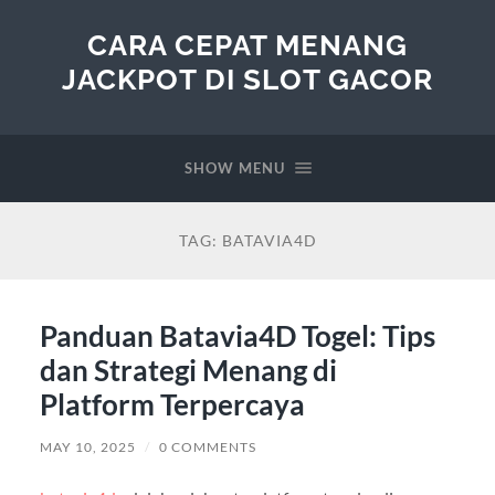
CARA CEPAT MENANG
JACKPOT DI SLOT GACOR
SHOW MENU
TAG:
BATAVIA4D
Panduan Batavia4D Togel: Tips
dan Strategi Menang di
Platform Terpercaya
MAY 10, 2025
/
0 COMMENTS