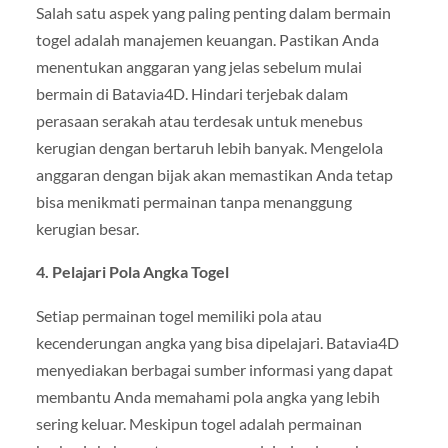
Salah satu aspek yang paling penting dalam bermain
togel adalah manajemen keuangan. Pastikan Anda
menentukan anggaran yang jelas sebelum mulai
bermain di Batavia4D. Hindari terjebak dalam
perasaan serakah atau terdesak untuk menebus
kerugian dengan bertaruh lebih banyak. Mengelola
anggaran dengan bijak akan memastikan Anda tetap
bisa menikmati permainan tanpa menanggung
kerugian besar.
4. Pelajari Pola Angka Togel
Setiap permainan togel memiliki pola atau
kecenderungan angka yang bisa dipelajari. Batavia4D
menyediakan berbagai sumber informasi yang dapat
membantu Anda memahami pola angka yang lebih
sering keluar. Meskipun togel adalah permainan