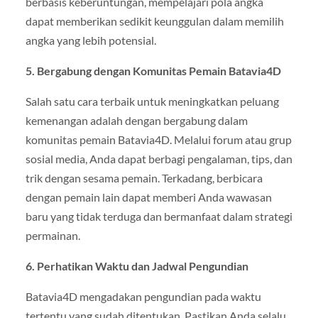
berbasis keberuntungan, mempelajari pola angka
dapat memberikan sedikit keunggulan dalam memilih
angka yang lebih potensial.
5. Bergabung dengan Komunitas Pemain Batavia4D
Salah satu cara terbaik untuk meningkatkan peluang
kemenangan adalah dengan bergabung dalam
komunitas pemain Batavia4D. Melalui forum atau grup
sosial media, Anda dapat berbagi pengalaman, tips, dan
trik dengan sesama pemain. Terkadang, berbicara
dengan pemain lain dapat memberi Anda wawasan
baru yang tidak terduga dan bermanfaat dalam strategi
permainan.
6. Perhatikan Waktu dan Jadwal Pengundian
Batavia4D mengadakan pengundian pada waktu
tertentu yang sudah ditentukan. Pastikan Anda selalu