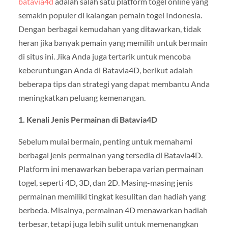
batavia4d
adalah salah satu platform togel online yang
semakin populer di kalangan pemain togel Indonesia.
Dengan berbagai kemudahan yang ditawarkan, tidak
heran jika banyak pemain yang memilih untuk bermain
di situs ini. Jika Anda juga tertarik untuk mencoba
keberuntungan Anda di Batavia4D, berikut adalah
beberapa tips dan strategi yang dapat membantu Anda
meningkatkan peluang kemenangan.
1. Kenali Jenis Permainan di Batavia4D
Sebelum mulai bermain, penting untuk memahami
berbagai jenis permainan yang tersedia di Batavia4D.
Platform ini menawarkan beberapa varian permainan
togel, seperti 4D, 3D, dan 2D. Masing-masing jenis
permainan memiliki tingkat kesulitan dan hadiah yang
berbeda. Misalnya, permainan 4D menawarkan hadiah
terbesar, tetapi juga lebih sulit untuk memenangkan