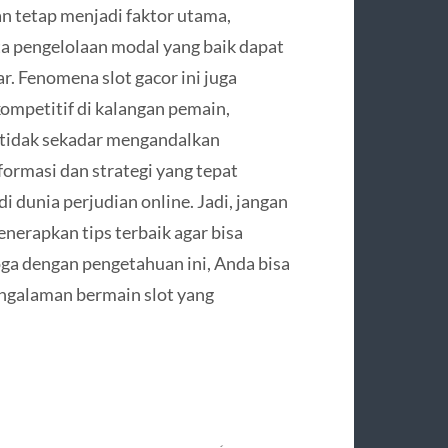
n tetap menjadi faktor utama,
a pengelolaan modal yang baik dapat
 Fenomena slot gacor ini juga
mpetitif di kalangan pemain,
 tidak sekadar mengandalkan
nformasi dan strategi yang tepat
 dunia perjudian online. Jadi, jangan
nerapkan tips terbaik agar bisa
ga dengan pengetahuan ini, Anda bisa
galaman bermain slot yang