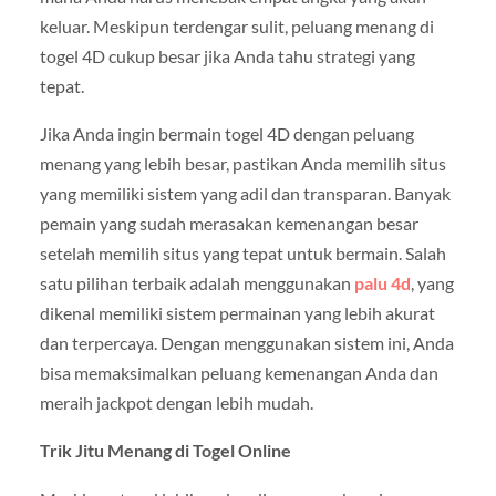
keluar. Meskipun terdengar sulit, peluang menang di
togel 4D cukup besar jika Anda tahu strategi yang
tepat.
Jika Anda ingin bermain togel 4D dengan peluang
menang yang lebih besar, pastikan Anda memilih situs
yang memiliki sistem yang adil dan transparan. Banyak
pemain yang sudah merasakan kemenangan besar
setelah memilih situs yang tepat untuk bermain. Salah
satu pilihan terbaik adalah menggunakan
palu 4d
, yang
dikenal memiliki sistem permainan yang lebih akurat
dan terpercaya. Dengan menggunakan sistem ini, Anda
bisa memaksimalkan peluang kemenangan Anda dan
meraih jackpot dengan lebih mudah.
Trik Jitu Menang di Togel Online