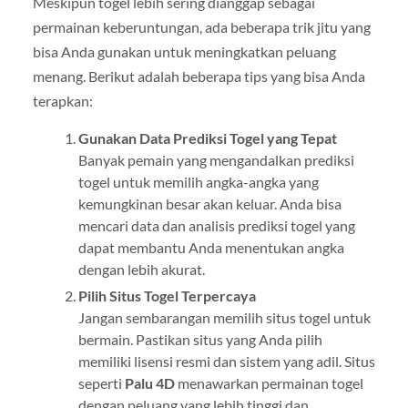
Meskipun togel lebih sering dianggap sebagai
permainan keberuntungan, ada beberapa trik jitu yang
bisa Anda gunakan untuk meningkatkan peluang
menang. Berikut adalah beberapa tips yang bisa Anda
terapkan:
Gunakan Data Prediksi Togel yang Tepat
Banyak pemain yang mengandalkan prediksi
togel untuk memilih angka-angka yang
kemungkinan besar akan keluar. Anda bisa
mencari data dan analisis prediksi togel yang
dapat membantu Anda menentukan angka
dengan lebih akurat.
Pilih Situs Togel Terpercaya
Jangan sembarangan memilih situs togel untuk
bermain. Pastikan situs yang Anda pilih
memiliki lisensi resmi dan sistem yang adil. Situs
seperti
Palu 4D
menawarkan permainan togel
dengan peluang yang lebih tinggi dan