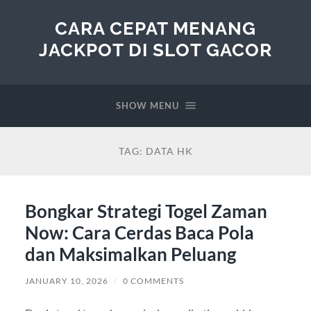
CARA CEPAT MENANG
JACKPOT DI SLOT GACOR
SHOW MENU
TAG:
DATA HK
Bongkar Strategi Togel Zaman
Now: Cara Cerdas Baca Pola
dan Maksimalkan Peluang
JANUARY 10, 2026
/
0 COMMENTS