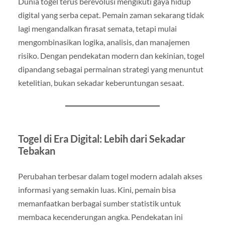
Dunia togel terus berevolusi mengikuti gaya hidup
digital yang serba cepat. Pemain zaman sekarang tidak
lagi mengandalkan firasat semata, tetapi mulai
mengombinasikan logika, analisis, dan manajemen
risiko. Dengan pendekatan modern dan kekinian, togel
dipandang sebagai permainan strategi yang menuntut
ketelitian, bukan sekadar keberuntungan sesaat.
Togel di Era Digital: Lebih dari Sekadar
Tebakan
Perubahan terbesar dalam togel modern adalah akses
informasi yang semakin luas. Kini, pemain bisa
memanfaatkan berbagai sumber statistik untuk
membaca kecenderungan angka. Pendekatan ini