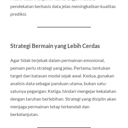
pendekatan berbasis data jelas meningkatkan kualitas
prediksi.
Strategi Bermain yang Lebih Cerdas
Agar tidak terjebak dalam permainan emosional,
pemain perlu strategi yang jelas. Pertama, tentukan
target dan batasan modal sejak awal. Kedua, gunakan
analisis data sebagai panduan utama, bukan satu-
satunya pegangan. Ketiga, hindari mengejar kekalahan
dengan taruhan berlebihan. Strategi yang disiplin akan
menjaga permainan tetap terkendali dan
berkelanjutan.