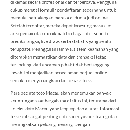
dikemas secara profesional dan terpercaya. Pengguna
cukup mengisi formulir pendaftaran sederhana untuk
memulai petualangan mereka di dunia judi online.
Setelah terdaftar, mereka dapat langsung masuk ke
area pemain dan menikmati berbagai fitur seperti
prediksi angka, live draw, serta statistik yang selalu
terupdate. Keunggulan lainnya, sistem keamanan yang
diterapkan memastikan data dan transaksi tetap
terlindungi dari ancaman pihak tidak bertanggung
jawab. Ini menjadikan pengalaman berjudi online
semakin menyenangkan dan bebas stress.
Para pecinta toto Macau akan menemukan banyak
keuntungan saat bergabung di situs ini, terutama dari
koleksi data Macau yang lengkap dan akurat. Informasi
tersebut sangat penting untuk menyusun strategi dan
meningkatkan peluang menang. Dengan