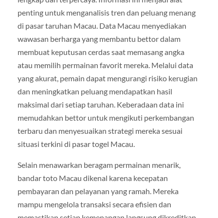
penting untuk menganalisis tren dan peluang menang
di pasar taruhan Macau. Data Macau menyediakan
wawasan berharga yang membantu bettor dalam
membuat keputusan cerdas saat memasang angka
atau memilih permainan favorit mereka. Melalui data
yang akurat, pemain dapat mengurangi risiko kerugian
dan meningkatkan peluang mendapatkan hasil
maksimal dari setiap taruhan. Keberadaan data ini
memudahkan bettor untuk mengikuti perkembangan
terbaru dan menyesuaikan strategi mereka sesuai
situasi terkini di pasar togel Macau.
Selain menawarkan beragam permainan menarik,
bandar toto Macau dikenal karena kecepatan
pembayaran dan pelayanan yang ramah. Mereka
mampu mengelola transaksi secara efisien dan
memastikan setiap kemenangan langsung dikreditkan