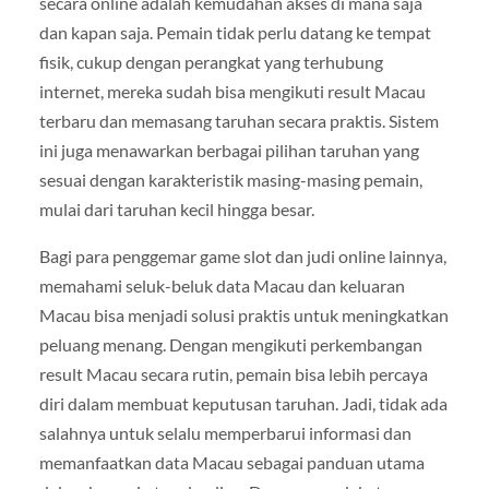
secara online adalah kemudahan akses di mana saja
dan kapan saja. Pemain tidak perlu datang ke tempat
fisik, cukup dengan perangkat yang terhubung
internet, mereka sudah bisa mengikuti result Macau
terbaru dan memasang taruhan secara praktis. Sistem
ini juga menawarkan berbagai pilihan taruhan yang
sesuai dengan karakteristik masing-masing pemain,
mulai dari taruhan kecil hingga besar.
Bagi para penggemar game slot dan judi online lainnya,
memahami seluk-beluk data Macau dan keluaran
Macau bisa menjadi solusi praktis untuk meningkatkan
peluang menang. Dengan mengikuti perkembangan
result Macau secara rutin, pemain bisa lebih percaya
diri dalam membuat keputusan taruhan. Jadi, tidak ada
salahnya untuk selalu memperbarui informasi dan
memanfaatkan data Macau sebagai panduan utama