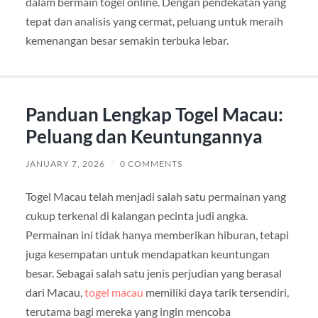
dalam bermain togel online. Dengan pendekatan yang
tepat dan analisis yang cermat, peluang untuk meraih
kemenangan besar semakin terbuka lebar.
Panduan Lengkap Togel Macau:
Peluang dan Keuntungannya
JANUARY 7, 2026
/
0 COMMENTS
Togel Macau telah menjadi salah satu permainan yang
cukup terkenal di kalangan pecinta judi angka.
Permainan ini tidak hanya memberikan hiburan, tetapi
juga kesempatan untuk mendapatkan keuntungan
besar. Sebagai salah satu jenis perjudian yang berasal
dari Macau,
togel macau
memiliki daya tarik tersendiri,
terutama bagi mereka yang ingin mencoba