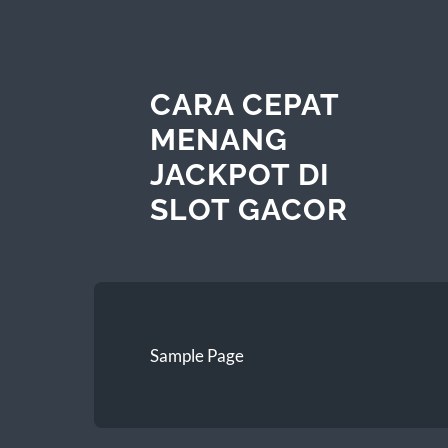
CARA CEPAT
MENANG
JACKPOT DI
SLOT GACOR
Sample Page