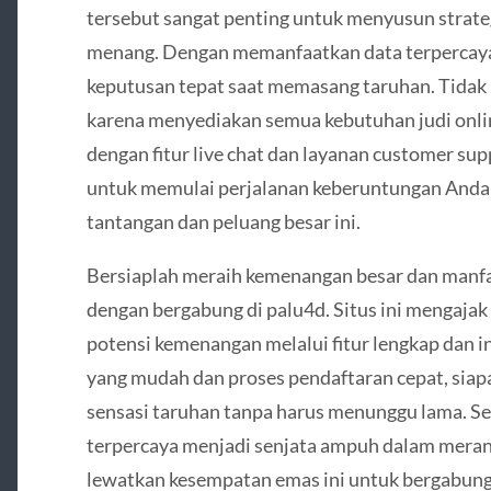
tersebut sangat penting untuk menyusun strat
menang. Dengan memanfaatkan data terpercaya
keputusan tepat saat memasang taruhan. Tidak h
karena menyediakan semua kebutuhan judi onli
dengan fitur live chat dan layanan customer suppo
untuk memulai perjalanan keberuntungan Anda 
tantangan dan peluang besar ini.
Bersiaplah meraih kemenangan besar dan manfa
dengan bergabung di palu4d. Situs ini mengaj
potensi kemenangan melalui fitur lengkap dan i
yang mudah dan proses pendaftaran cepat, siap
sensasi taruhan tanpa harus menunggu lama. Se
terpercaya menjadi senjata ampuh dalam meranca
lewatkan kesempatan emas ini untuk bergabung