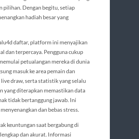
 pilihan. Dengan begitu, setiap
menangkan hadiah besar yang
u4d daftar, platform ini menyajikan
nal dan terpercaya. Pengguna cukup
 memulai petualangan mereka di dunia
ngsung masuk ke area pemain dan
live draw, serta statistik yang selalu
an yang diterapkan memastikan data
hak tidak bertanggung jawab. Ini
 menyenangkan dan bebas stress.
ak keuntungan saat bergabung di
 lengkap dan akurat. Informasi