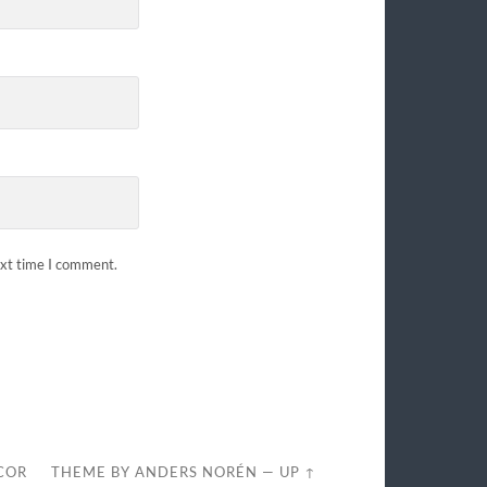
ext time I comment.
COR
THEME BY
ANDERS NORÉN
—
UP ↑