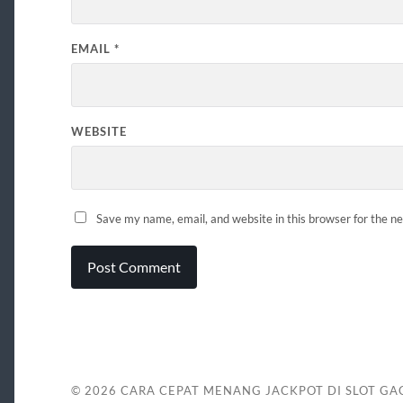
EMAIL
*
WEBSITE
Save my name, email, and website in this browser for the n
© 2026
CARA CEPAT MENANG JACKPOT DI SLOT GA