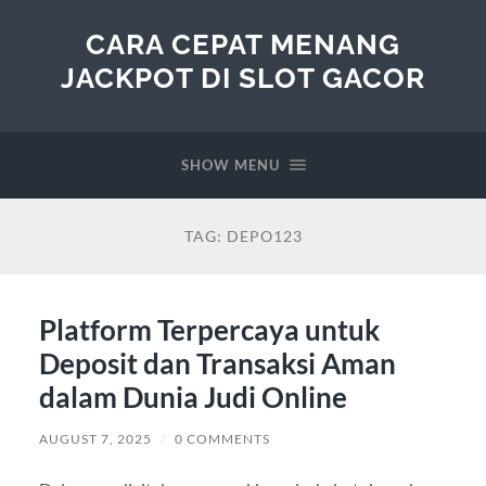
CARA CEPAT MENANG
JACKPOT DI SLOT GACOR
SHOW MENU
TAG:
DEPO123
Platform Terpercaya untuk
Deposit dan Transaksi Aman
dalam Dunia Judi Online
AUGUST 7, 2025
/
0 COMMENTS