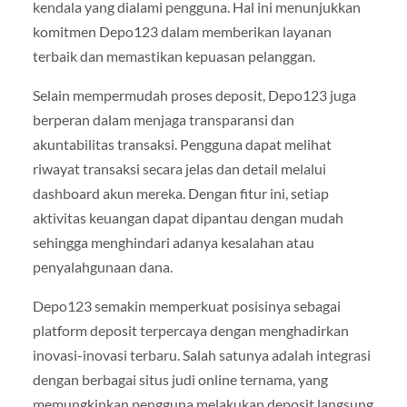
kendala yang dialami pengguna. Hal ini menunjukkan
komitmen Depo123 dalam memberikan layanan
terbaik dan memastikan kepuasan pelanggan.
Selain mempermudah proses deposit, Depo123 juga
berperan dalam menjaga transparansi dan
akuntabilitas transaksi. Pengguna dapat melihat
riwayat transaksi secara jelas dan detail melalui
dashboard akun mereka. Dengan fitur ini, setiap
aktivitas keuangan dapat dipantau dengan mudah
sehingga menghindari adanya kesalahan atau
penyalahgunaan dana.
Depo123 semakin memperkuat posisinya sebagai
platform deposit terpercaya dengan menghadirkan
inovasi-inovasi terbaru. Salah satunya adalah integrasi
dengan berbagai situs judi online ternama, yang
memungkinkan pengguna melakukan deposit langsung