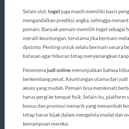
Selain slot,
togel
juga masih memiliki basis pen
mengandalkan prediksi angka, sehingga menant
pemain. Banyak pemain memilih togel sebagai h
meraih keuntungan, terutama jika bermain melal
dpstoto. Penting untuk selalu bermain secara
batasan agar hiburan tetap menyenangkan tanp
Fenomena
judi online
menunjukkan bahwa hibura
berkembang pesat. Keuntungan utama dari judi o
akses yang mudah. Pemain bisa menikmati berba
harus pergi ke tempat fisik. Selain itu, platfo
bonus dan promosi menarik yang menambah ke
tetap harus bijak dalam mengelola modal dan m
kemampuan mereka.