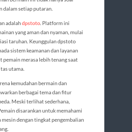
n dalam setiap putaran.
kan adalah
dpstoto
. Platform ini
rmainan yang aman dan nyaman, mulai
ariasi taruhan. Keunggulan dpstoto
 pada sistem keamanan dan layanan
t pemain merasa lebih tenang saat
itas utama.
karena kemudahan bermain dan
warkan berbagai tema dan fitur
eda. Meski terlihat sederhana,
. Pemain disarankan untuk memahami
 mesin dengan tingkat pengembalian
ang.