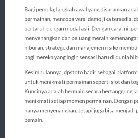
Bagi pemula, langkah awal yang disarankan adal
permainan, mencoba versi demo jika tersedia,
bertaruh dengan modal asli. Dengan cara ini, p
menyenangkan dan peluang meraih kemenangan 
hiburan, strategi, dan manajemen risiko membua
bagi mereka yang ingin sensasi baru di dunia hi
Kesimpulannya, dpstoto hadir sebagai platfo
untuk menikmati permainan seperti slot dan t
Kuncinya adalah bermain secara bertanggung j
menikmati setiap momen permainan. Dengan pen
hanya menyenangkan, tetapi juga bisa menjadi 
pemain.