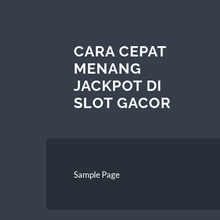
CARA CEPAT
MENANG
JACKPOT DI
SLOT GACOR
Sample Page