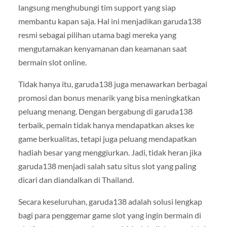
langsung menghubungi tim support yang siap
membantu kapan saja. Hal ini menjadikan garuda138
resmi sebagai pilihan utama bagi mereka yang
mengutamakan kenyamanan dan keamanan saat
bermain slot online.
Tidak hanya itu, garuda138 juga menawarkan berbagai
promosi dan bonus menarik yang bisa meningkatkan
peluang menang. Dengan bergabung di garuda138
terbaik, pemain tidak hanya mendapatkan akses ke
game berkualitas, tetapi juga peluang mendapatkan
hadiah besar yang menggiurkan. Jadi, tidak heran jika
garuda138 menjadi salah satu situs slot yang paling
dicari dan diandalkan di Thailand.
Secara keseluruhan, garuda138 adalah solusi lengkap
bagi para penggemar game slot yang ingin bermain di