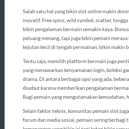
Salah satu hal yang bikin slot online makin dimi
inovatif. Free spins, wild symbol, scatter, hin
bikin pengalaman bermain semakin kaya. Bonu
peluang menang, tapi juga bikin pemain merasa 
kejutan kecil di tengah permainan, bikin makin b
Tentu saja, memilih platform bermain juga pent
yang menawarkan kenyamanan login, koleksi gam
drama. Di antara berbagai opsi yang ada, beber
disebut karena memberikan pengalaman bermain
Bagi pemain yang mengutamakan kemudahan, hal i
Selain faktor teknis, komunitas pemain slot jug
forum dan media sosial, pemain sering berbagi t
kemenangan yang bikin iri tapi tetap bikin seny