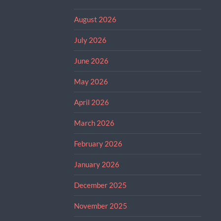
August 2026
July 2026
June 2026
May 2026
April 2026
March 2026
February 2026
January 2026
December 2025
November 2025