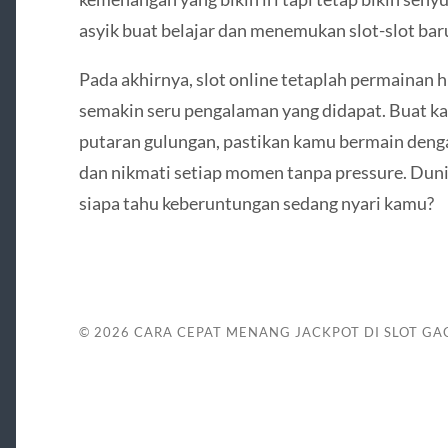
asyik buat belajar dan menemukan slot-slot ba
Pada akhirnya, slot online tetaplah permainan 
semakin seru pengalaman yang didapat. Buat k
putaran gulungan, pastikan kamu bermain dengan 
dan nikmati setiap momen tanpa pressure. Dunia
siapa tahu keberuntungan sedang nyari kamu?
© 2026
CARA CEPAT MENANG JACKPOT DI SLOT GA