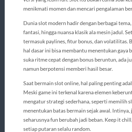
menikmati momen dan mencari pengalaman berm
Dunia slot modern hadir dengan berbagai tema, 
fantasi, hingga nuansa klasik ala mesin jadul. S
termasuk paylines, fitur bonus, dan volatilita
hal dasar ini bisa membantu menentukan gaya b
suka ritme cepat dengan bonus beruntun, ada ju
namun berpotensi memberi hasil besar.
Saat bermain slot online, hal paling penting ada
Meski game ini terkenal karena elemen keberun
mengatur strategi sederhana, seperti memilih s
menentukan batas bermain sejak awal. Intinya,
seharusnya fun berubah jadi beban. Keep it chill
setiap putaran selalu random.