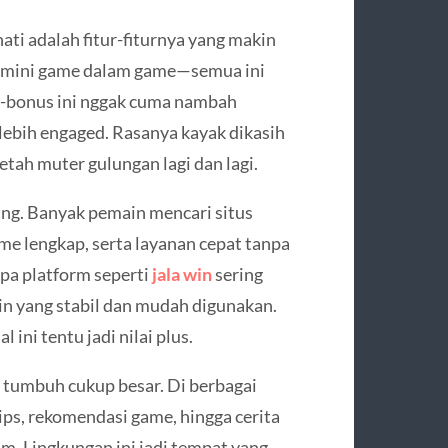
nati adalah fitur-fiturnya yang makin
gga mini game dalam game—semua ini
s-bonus ini nggak cuma nambah
lebih engaged. Rasanya kayak dikasih
etah muter gulungan lagi dan lagi.
ing. Banyak pemain mencari situs
e lengkap, serta layanan cepat tanpa
apa platform seperti
jala win
sering
 yang stabil dan mudah digunakan.
ni tentu jadi nilai plus.
a tumbuh cukup besar. Di berbagai
ips, rekomendasi game, hingga cerita
um. Lingkungan ini jadi tempat yang