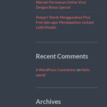
Nikmati Permainan Online Viral
Dengan Bonus Spesial
Pelajari Teknik Menggunakan Fitur
Free Spin agar Mendapatkan Jackpot
Lebih Mudah
Recent Comments
A WordPress Commenter
on
Hello
world!
Archives