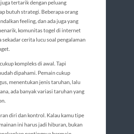
juga tertarik dengan peluang
p butuh strategi. Beberapa orang
ndalkan feeling, dan ada juga yang
narik, komunitas togel di internet
ya sekadar cerita lucu soal pengalaman
get.
 cukup kompleks di awal. Tapi
 mudah dipahami. Pemain cukup
us, menentukan jenis taruhan, lalu
na, ada banyak variasi taruhan yang
on.
ran diri dan kontrol. Kalau kamu tipe
ainan ini harus jadi hiburan, bukan
enekankan pentingnya bermain