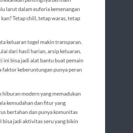
alu larut dalam euforia kemenangan
kan? Tetap chill, tetap waras, tetap
ata keluaran togel makin transparan.
i dari hasil harian, arsip keluaran,
ti ini bisa jadi alat bantu buat pemain
aja faktor keberuntungan punya peran
ntuk hiburan modern yang memadukan
ala kemudahan dan fitur yang
erus bertahan dan punya komunitas
bisa jadi aktivitas seru yang bikin