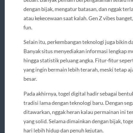
dengan bijak, mengatur batasan, dan nggak terl
atau kekecewaan saat kalah. Gen Z vibes banget, 
fun.
Selain itu, perkembangan teknologi juga bikin d
Banyak situs menyediakan informasi lengkap mula
hingga statistik peluang angka. Fitur-fitur seper
yang ingin bermain lebih terarah, meski tetap 
besar.
Pada akhirnya, togel digital hadir sebagai be
tradisi lama dengan teknologi baru. Dengan seg
ditawarkan, nggak heran kalau permainan ini t
yang solid. Selama dimainkan dengan bijak, togel 
hari lebih hidup dan penuh kejutan.