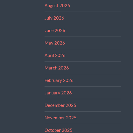
August 2026
July 2026
June 2026
May 2026
April 2026
March 2026
February 2026
January 2026
December 2025
November 2025
October 2025