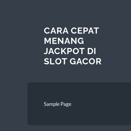
CARA CEPAT
MENANG
JACKPOT DI
SLOT GACOR
Sample Page