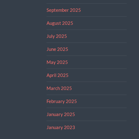
September 2025
August 2025
July 2025
June 2025
May 2025
April 2025
March 2025
February 2025
January 2025
January 2023