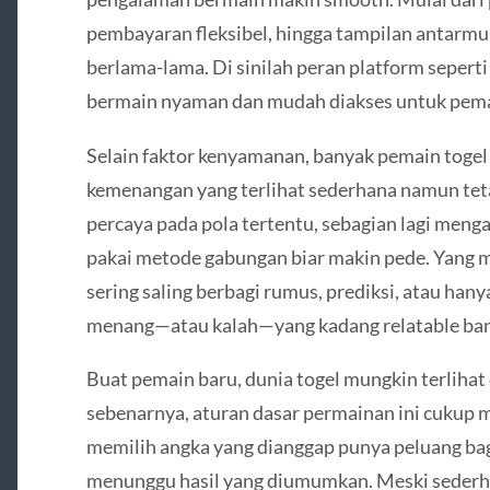
pembayaran fleksibel, hingga tampilan antarmu
berlama-lama. Di sinilah peran platform sepert
bermain nyaman dan mudah diakses untuk pemai
Selain faktor kenyamanan, banyak pemain togel 
kemenangan yang terlihat sederhana namun teta
percaya pada pola tertentu, sebagian lagi menga
pakai metode gabungan biar makin pede. Yang me
sering saling berbagi rumus, prediksi, atau han
menang—atau kalah—yang kadang relatable ban
Buat pemain baru, dunia togel mungkin terlihat
sebenarnya, aturan dasar permainan ini cukup
memilih angka yang dianggap punya peluang bag
menunggu hasil yang diumumkan. Meski sederha