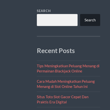
SEARCH
Search
Recent Posts
Tips Meningkatkan Peluang Menang di
Permainan Blackjack Online
Cara Mudah Meningkatkan Peluang
Menang di Slot Online Tahun Ini
Situs Toto Slot Gacor Cepat Dan
Praktis Era Digital