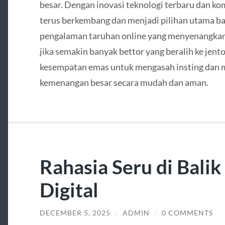
besar. Dengan inovasi teknologi terbaru dan kom
terus berkembang dan menjadi pilihan utama bag
pengalaman taruhan online yang menyenangkan
jika semakin banyak bettor yang beralih ke jen
kesempatan emas untuk mengasah insting dan 
kemenangan besar secara mudah dan aman.
Rahasia Seru di Balik
Digital
DECEMBER 5, 2025
/
ADMIN
/
0 COMMENTS