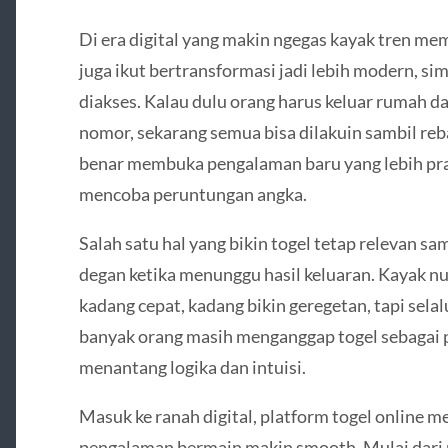
Di era digital yang makin ngegas kayak tren me
juga ikut bertransformasi jadi lebih modern, s
diakses. Kalau dulu orang harus keluar rumah d
nomor, sekarang semua bisa dilakuin sambil reb
benar membuka pengalaman baru yang lebih pra
mencoba peruntungan angka.
Salah satu hal yang bikin togel tetap relevan sa
degan ketika menunggu hasil keluaran. Kayak n
kadang cepat, kadang bikin geregetan, tapi sela
banyak orang masih menganggap togel sebagai 
menantang logika dan intuisi.
Masuk ke ranah digital, platform togel online m
pengalaman bermain makin smooth. Mulai dari p