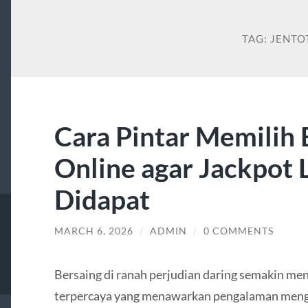
TAG:
JENTO
Cara Pintar Memilih 
Online agar Jackpot
Didapat
MARCH 6, 2026
/
ADMIN
/
0 COMMENTS
Bersaing di ranah perjudian daring semakin men
terpercaya yang menawarkan pengalaman menga