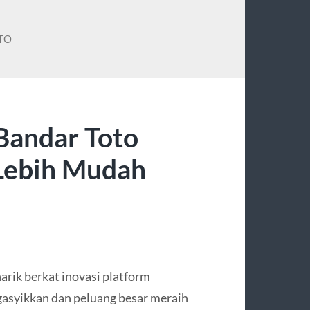
TO
Bandar Toto
 Lebih Mudah
arik berkat inovasi platform
syikkan dan peluang besar meraih