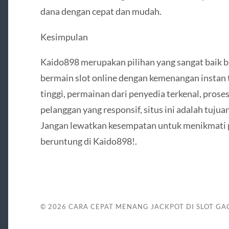
dana dengan cepat dan mudah.
Kesimpulan
Kaido898 merupakan pilihan yang sangat baik 
bermain slot online dengan kemenangan instan 
tinggi, permainan dari penyedia terkenal, prose
pelanggan yang responsif, situs ini adalah tuju
Jangan lewatkan kesempatan untuk menikmati 
beruntung di Kaido898!.
© 2026
CARA CEPAT MENANG JACKPOT DI SLOT GA