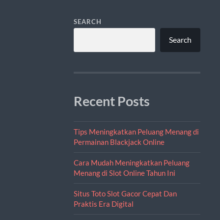
SEARCH
Search
Recent Posts
Tips Meningkatkan Peluang Menang di
Permainan Blackjack Online
Cara Mudah Meningkatkan Peluang
Menang di Slot Online Tahun Ini
Situs Toto Slot Gacor Cepat Dan
Praktis Era Digital