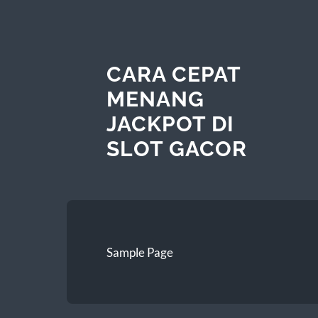
CARA CEPAT
MENANG
JACKPOT DI
SLOT GACOR
Sample Page