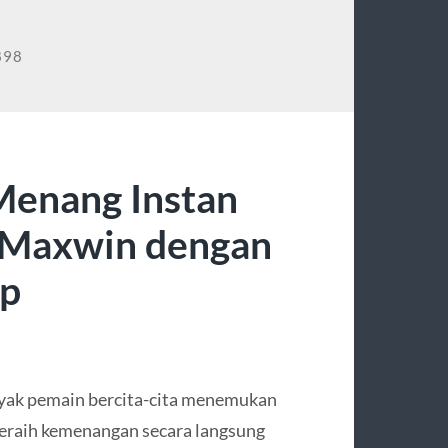
898
Menang Instan
 Maxwin dengan
ap
nyak pemain bercita-cita menemukan
eraih kemenangan secara langsung