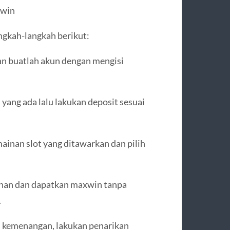
xwin
ngkah-langkah berikut:
an buatlah akun dengan mengisi
yang ada lalu lakukan deposit sesuai
mainan slot yang ditawarkan dan pilih
nan dan dapatkan maxwin tanpa
.
kemenangan, lakukan penarikan