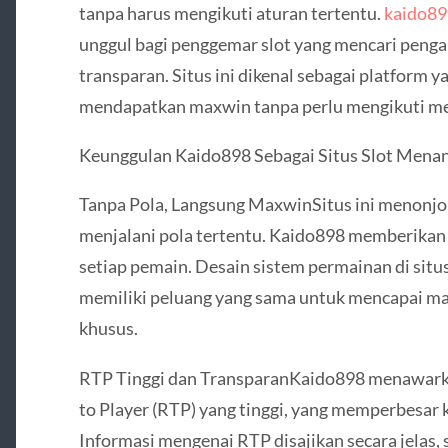
tanpa harus mengikuti aturan tertentu.
kaido89
unggul bagi penggemar slot yang mencari penga
transparan. Situs ini dikenal sebagai platform
mendapatkan maxwin tanpa perlu mengikuti met
Keunggulan Kaido898 Sebagai Situs Slot Menan
Tanpa Pola, Langsung MaxwinSitus ini menonjo
menjalani pola tertentu. Kaido898 memberikan
setiap pemain. Desain sistem permainan di situ
memiliki peluang yang sama untuk mencapai m
khusus.
RTP Tinggi dan TransparanKaido898 menawark
to Player (RTP) yang tinggi, yang memperbesa
Informasi mengenai RTP disajikan secara jelas,