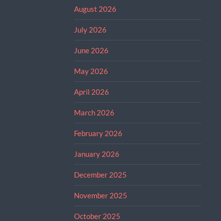
August 2026
July 2026
June 2026
May 2026
April 2026
March 2026
February 2026
January 2026
December 2025
November 2025
October 2025