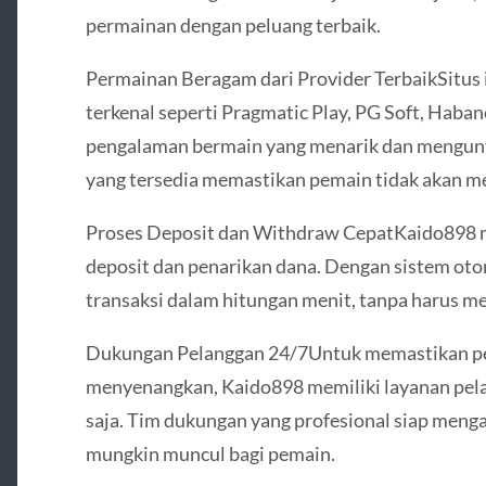
permainan dengan peluang terbaik.
Permainan Beragam dari Provider TerbaikSitus 
terkenal seperti Pragmatic Play, PG Soft, Haba
pengalaman bermain yang menarik dan mengun
yang tersedia memastikan pemain tidak akan me
Proses Deposit dan Withdraw CepatKaido898 
deposit dan penarikan dana. Dengan sistem ot
transaksi dalam hitungan menit, tanpa harus m
Dukungan Pelanggan 24/7Untuk memastikan p
menyenangkan, Kaido898 memiliki layanan pel
saja. Tim dukungan yang profesional siap meng
mungkin muncul bagi pemain.