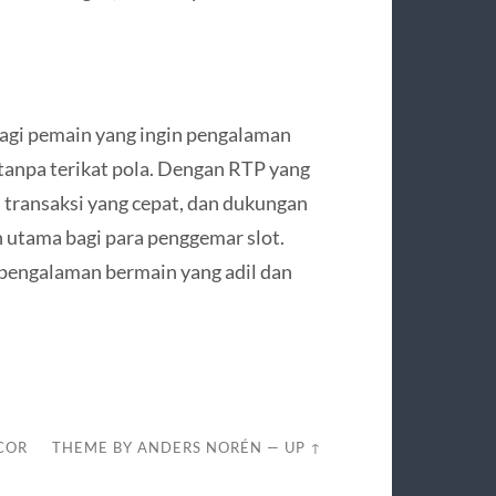
bagi pemain yang ingin pengalaman
tanpa terikat pola. Dengan RTP yang
s transaksi yang cepat, dan dukungan
an utama bagi para penggemar slot.
pengalaman bermain yang adil dan
COR
THEME BY
ANDERS NORÉN
—
UP ↑