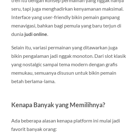
tren itu dengan konsep permainan yang nggak hanya
seru, tapi juga menghadirkan kenyamanan maksimal.
Interface yang user-friendly bikin pemain gampang
menavigasi, bahkan bagi pemula yang baru terjun di
dunia
judi online
.
Selain itu, variasi permainan yang ditawarkan juga
bikin pengalaman jadi nggak monoton. Dari slot klasik
yang nostalgic sampai tema modern dengan grafis
memukau, semuanya disusun untuk bikin pemain
betah berlama-lama.
Kenapa Banyak yang Memilihnya?
Ada beberapa alasan kenapa platform ini mulai jadi
favorit banyak orang: