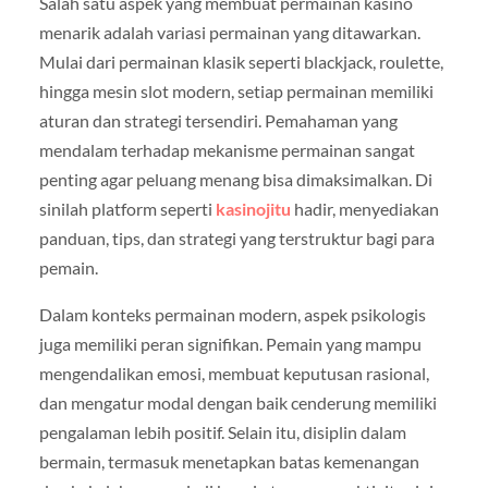
Salah satu aspek yang membuat permainan kasino
menarik adalah variasi permainan yang ditawarkan.
Mulai dari permainan klasik seperti blackjack, roulette,
hingga mesin slot modern, setiap permainan memiliki
aturan dan strategi tersendiri. Pemahaman yang
mendalam terhadap mekanisme permainan sangat
penting agar peluang menang bisa dimaksimalkan. Di
sinilah platform seperti
kasinojitu
hadir, menyediakan
panduan, tips, dan strategi yang terstruktur bagi para
pemain.
Dalam konteks permainan modern, aspek psikologis
juga memiliki peran signifikan. Pemain yang mampu
mengendalikan emosi, membuat keputusan rasional,
dan mengatur modal dengan baik cenderung memiliki
pengalaman lebih positif. Selain itu, disiplin dalam
bermain, termasuk menetapkan batas kemenangan