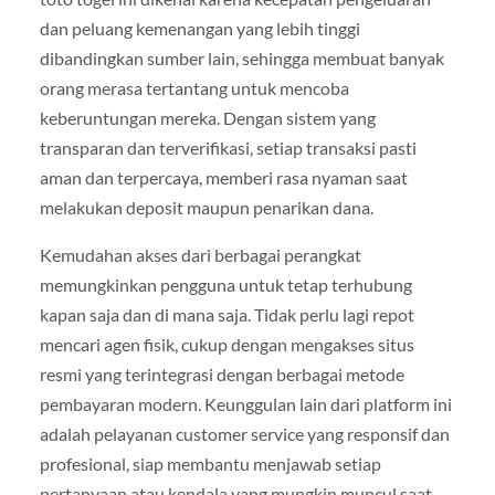
dan peluang kemenangan yang lebih tinggi
dibandingkan sumber lain, sehingga membuat banyak
orang merasa tertantang untuk mencoba
keberuntungan mereka. Dengan sistem yang
transparan dan terverifikasi, setiap transaksi pasti
aman dan terpercaya, memberi rasa nyaman saat
melakukan deposit maupun penarikan dana.
Kemudahan akses dari berbagai perangkat
memungkinkan pengguna untuk tetap terhubung
kapan saja dan di mana saja. Tidak perlu lagi repot
mencari agen fisik, cukup dengan mengakses situs
resmi yang terintegrasi dengan berbagai metode
pembayaran modern. Keunggulan lain dari platform ini
adalah pelayanan customer service yang responsif dan
profesional, siap membantu menjawab setiap
pertanyaan atau kendala yang mungkin muncul saat