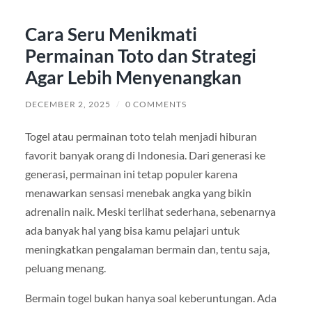
Cara Seru Menikmati
Permainan Toto dan Strategi
Agar Lebih Menyenangkan
DECEMBER 2, 2025
/
0 COMMENTS
Togel atau permainan toto telah menjadi hiburan
favorit banyak orang di Indonesia. Dari generasi ke
generasi, permainan ini tetap populer karena
menawarkan sensasi menebak angka yang bikin
adrenalin naik. Meski terlihat sederhana, sebenarnya
ada banyak hal yang bisa kamu pelajari untuk
meningkatkan pengalaman bermain dan, tentu saja,
peluang menang.
Bermain togel bukan hanya soal keberuntungan. Ada