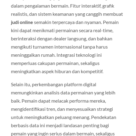
dalam pengalaman bermain. Fitur interaktif, grafik
realistis, dan sistem keamanan yang canggih membuat
judi online
semakin terpercaya dan nyaman. Pemain
kini dapat menikmati permainan secara real-time,
berinteraksi dengan dealer langsung, dan bahkan
mengikuti turnamen internasional tanpa harus
meninggalkan rumah. Integrasi teknologi ini
memperluas cakupan permainan, sekaligus
meningkatkan aspek hiburan dan kompetitif.
Selain itu, perkembangan platform digital
memungkinkan analisis data permainan yang lebih
baik. Pemain dapat melacak performa mereka,
mengidentifikasi tren, dan menyesuaikan strategi
untuk meningkatkan peluang menang. Pendekatan
berbasis data ini menjadi landasan penting bagi
pemain yang ingin serius dalam bermain, sekaligus