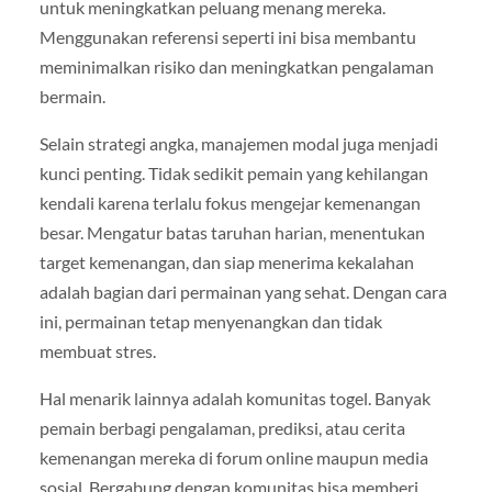
untuk meningkatkan peluang menang mereka.
Menggunakan referensi seperti ini bisa membantu
meminimalkan risiko dan meningkatkan pengalaman
bermain.
Selain strategi angka, manajemen modal juga menjadi
kunci penting. Tidak sedikit pemain yang kehilangan
kendali karena terlalu fokus mengejar kemenangan
besar. Mengatur batas taruhan harian, menentukan
target kemenangan, dan siap menerima kekalahan
adalah bagian dari permainan yang sehat. Dengan cara
ini, permainan tetap menyenangkan dan tidak
membuat stres.
Hal menarik lainnya adalah komunitas togel. Banyak
pemain berbagi pengalaman, prediksi, atau cerita
kemenangan mereka di forum online maupun media
sosial. Bergabung dengan komunitas bisa memberi