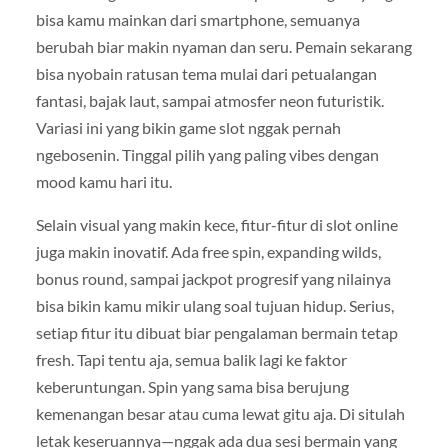
bisa kamu mainkan dari smartphone, semuanya
berubah biar makin nyaman dan seru. Pemain sekarang
bisa nyobain ratusan tema mulai dari petualangan
fantasi, bajak laut, sampai atmosfer neon futuristik.
Variasi ini yang bikin game slot nggak pernah
ngebosenin. Tinggal pilih yang paling vibes dengan
mood kamu hari itu.
Selain visual yang makin kece, fitur-fitur di slot online
juga makin inovatif. Ada free spin, expanding wilds,
bonus round, sampai jackpot progresif yang nilainya
bisa bikin kamu mikir ulang soal tujuan hidup. Serius,
setiap fitur itu dibuat biar pengalaman bermain tetap
fresh. Tapi tentu aja, semua balik lagi ke faktor
keberuntungan. Spin yang sama bisa berujung
kemenangan besar atau cuma lewat gitu aja. Di situlah
letak keseruannya—nggak ada dua sesi bermain yang