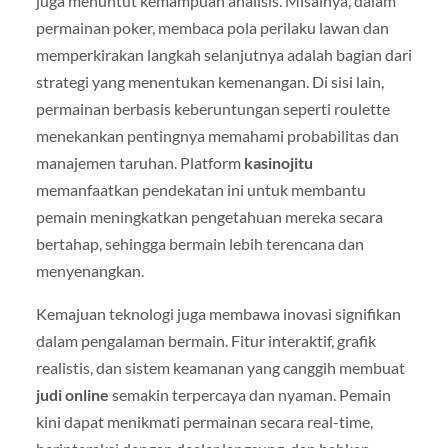
juga menuntut kemampuan analisis. Misalnya, dalam
permainan poker, membaca pola perilaku lawan dan
memperkirakan langkah selanjutnya adalah bagian dari
strategi yang menentukan kemenangan. Di sisi lain,
permainan berbasis keberuntungan seperti roulette
menekankan pentingnya memahami probabilitas dan
manajemen taruhan. Platform
kasinojitu
memanfaatkan pendekatan ini untuk membantu
pemain meningkatkan pengetahuan mereka secara
bertahap, sehingga bermain lebih terencana dan
menyenangkan.
Kemajuan teknologi juga membawa inovasi signifikan
dalam pengalaman bermain. Fitur interaktif, grafik
realistis, dan sistem keamanan yang canggih membuat
judi online
semakin terpercaya dan nyaman. Pemain
kini dapat menikmati permainan secara real-time,