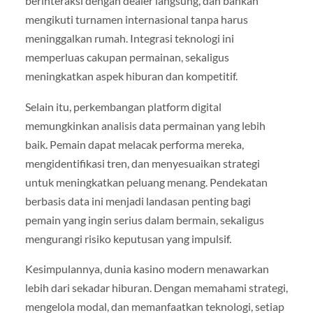
berinteraksi dengan dealer langsung, dan bahkan
mengikuti turnamen internasional tanpa harus
meninggalkan rumah. Integrasi teknologi ini
memperluas cakupan permainan, sekaligus
meningkatkan aspek hiburan dan kompetitif.
Selain itu, perkembangan platform digital
memungkinkan analisis data permainan yang lebih
baik. Pemain dapat melacak performa mereka,
mengidentifikasi tren, dan menyesuaikan strategi
untuk meningkatkan peluang menang. Pendekatan
berbasis data ini menjadi landasan penting bagi
pemain yang ingin serius dalam bermain, sekaligus
mengurangi risiko keputusan yang impulsif.
Kesimpulannya, dunia kasino modern menawarkan
lebih dari sekadar hiburan. Dengan memahami strategi,
mengelola modal, dan memanfaatkan teknologi, setiap