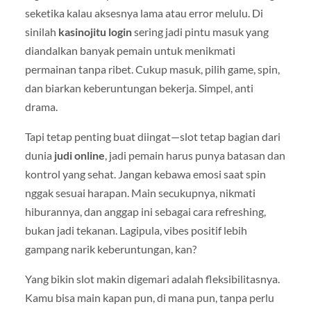
seketika kalau aksesnya lama atau error melulu. Di
sinilah
kasinojitu login
sering jadi pintu masuk yang
diandalkan banyak pemain untuk menikmati
permainan tanpa ribet. Cukup masuk, pilih game, spin,
dan biarkan keberuntungan bekerja. Simpel, anti
drama.
Tapi tetap penting buat diingat—slot tetap bagian dari
dunia
judi online
, jadi pemain harus punya batasan dan
kontrol yang sehat. Jangan kebawa emosi saat spin
nggak sesuai harapan. Main secukupnya, nikmati
hiburannya, dan anggap ini sebagai cara refreshing,
bukan jadi tekanan. Lagipula, vibes positif lebih
gampang narik keberuntungan, kan?
Yang bikin slot makin digemari adalah fleksibilitasnya.
Kamu bisa main kapan pun, di mana pun, tanpa perlu