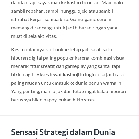
dandan rapi kayak mau ke kasino beneran. Mau main
sambil rebahan, sambil nunggu ojek, atau sambil
istirahat kerja—semua bisa. Game-game seru ini
memang dirancang untuk jadi hiburan ringan yang
muat di sela aktivitas.
Kesimpulannya, slot online tetap jadi salah satu
hiburan digital paling populer karena kombinasi visual
menarik, fitur kreatif, dan gameplay yang santai tapi
bikin nagih. Akses lewat
kasinojitu login
bisa jadi cara
paling mudah untuk masuk ke dunia penuh warna ini.
Yang penting, main bijak dan tetap ingat kalau hiburan
harusnya bikin happy, bukan bikin stres.
Sensasi Strategi dalam Dunia