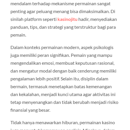
mendalam terhadap mekanisme permainan sangat
penting agar peluang menang bisa dimaksimalkan. Di
sinilah platform seperti
kasinojitu
hadir, menyediakan
panduan, tips, dan strategi yang terstruktur bagi para
pemain.
Dalam konteks permainan modern, aspek psikologis
juga memiliki peran signifikan. Pemain yang mampu
mengendalikan emosi, membuat keputusan rasional,
dan mengatur modal dengan baik cenderung memiliki
pengalaman lebih positif. Selain itu, disiplin dalam
bermain, termasuk menetapkan batas kemenangan
dan kekalahan, menjadi kunci utama agar aktivitas ini
tetap menyenangkan dan tidak berubah menjadi risiko
finansial yang besar.
Tidak hanya menawarkan hiburan, permainan kasino