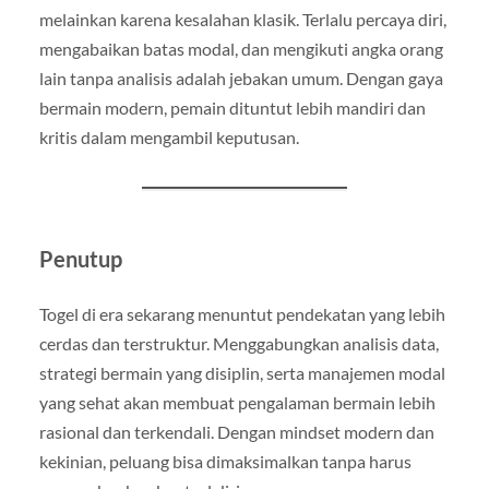
melainkan karena kesalahan klasik. Terlalu percaya diri,
mengabaikan batas modal, dan mengikuti angka orang
lain tanpa analisis adalah jebakan umum. Dengan gaya
bermain modern, pemain dituntut lebih mandiri dan
kritis dalam mengambil keputusan.
Penutup
Togel di era sekarang menuntut pendekatan yang lebih
cerdas dan terstruktur. Menggabungkan analisis data,
strategi bermain yang disiplin, serta manajemen modal
yang sehat akan membuat pengalaman bermain lebih
rasional dan terkendali. Dengan mindset modern dan
kekinian, peluang bisa dimaksimalkan tanpa harus