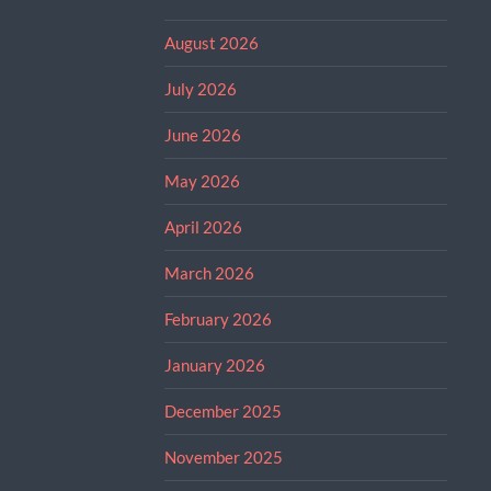
August 2026
July 2026
June 2026
May 2026
April 2026
March 2026
February 2026
January 2026
December 2025
November 2025