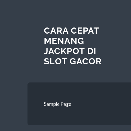
CARA CEPAT
MENANG
JACKPOT DI
SLOT GACOR
Sample Page