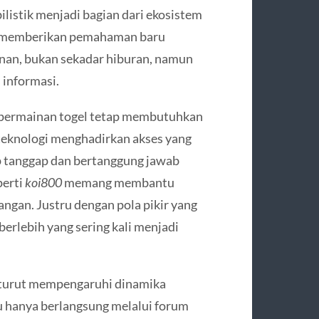
ilistik menjadi bagian dari ekosistem
i memberikan pemahaman baru
an, bukan sekadar hiburan, namun
 informasi.
 permainan togel tetap membutuhkan
 teknologi menghadirkan akses yang
p tanggap dan bertanggung jawab
perti
koi800
memang membantu
gan. Justru dengan pola pikir yang
berlebih yang sering kali menjadi
n turut mempengaruhi dinamika
u hanya berlangsung melalui forum