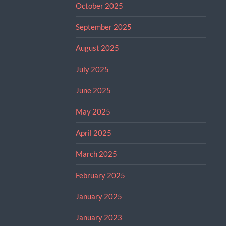
October 2025
September 2025
August 2025
July 2025
June 2025
May 2025
April 2025
March 2025
February 2025
January 2025
January 2023