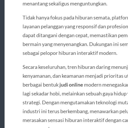
menantang sekaligus menguntungkan.
Tidak hanya fokus pada hiburan semata, platfo
layanan pelanggan yang responsif dan profesion
dapat ditangani dengan cepat, memastikan pe
bermain yang menyenangkan. Dukungan ini se
sebagai pelopor hiburan interaktif modern.
Secara keseluruhan, tren hiburan daring menunju
kenyamanan, dan keamanan menjadi prioritas 
berbagai bentuk
judi online
modern menegaskan
lagi sekadar hobi, melainkan sebuah gaya hid
strategi. Dengan mengutamakan teknologi mutak
industri ini terus berkembang, menawarkan pel
merasakan sensasi hiburan interaktif dengan ca