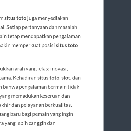
rm
situs toto
juga menyediakan
al. Setiap pertanyaan dan masalah
main tetap mendapatkan pengalaman
makin memperkuat posisi
situs toto
kkan arah yang jelas: inovasi,
utama. Kehadiran
situs toto
,
slot
, dan
 bahwa pengalaman bermain tidak
up yang memadukan keseruan dan
hir dan pelayanan berkualitas,
uang baru bagi pemain yang ingin
ra yang lebih canggih dan