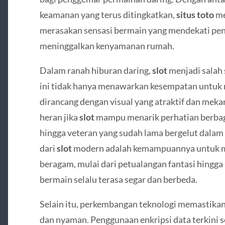
keamanan yang terus ditingkatkan,
situs toto
me
merasakan sensasi bermain yang mendekati pen
meninggalkan kenyamanan rumah.
Dalam ranah hiburan daring,
slot
menjadi salah 
ini tidak hanya menawarkan kesempatan untuk m
dirancang dengan visual yang atraktif dan mek
heran jika
slot
mampu menarik perhatian berbaga
hingga veteran yang sudah lama bergelut dalam
dari
slot
modern adalah kemampuannya untuk me
beragam, mulai dari petualangan fantasi hingga k
bermain selalu terasa segar dan berbeda.
Selain itu, perkembangan teknologi memastik
dan nyaman. Penggunaan enkripsi data terkini se