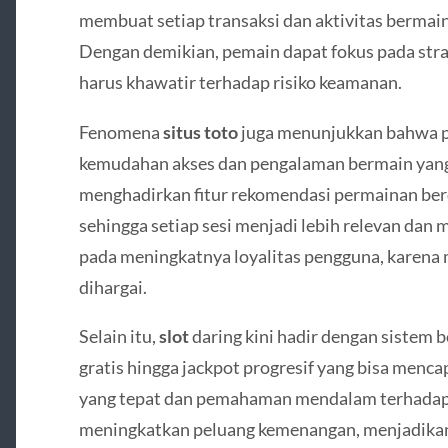
membuat setiap transaksi dan aktivitas bermai
Dengan demikian, pemain dapat fokus pada str
harus khawatir terhadap risiko keamanan.
Fenomena
situs toto
juga menunjukkan bahwa p
kemudahan akses dan pengalaman bermain yang
menghadirkan fitur rekomendasi permainan berd
sehingga setiap sesi menjadi lebih relevan dan 
pada meningkatnya loyalitas pengguna, karena
dihargai.
Selain itu,
slot
daring kini hadir dengan sistem b
gratis hingga jackpot progresif yang bisa menca
yang tepat dan pemahaman mendalam terhada
meningkatkan peluang kemenangan, menjadik