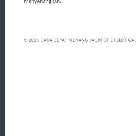
menyenangkan.
© 2026
CARA CEPAT MENANG JACKPOT DI SLOT GA