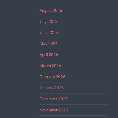
August 2026
July 2026
June 2026
May 2026
April 2026
March 2026
February 2026
January 2026
December 2025
November 2025