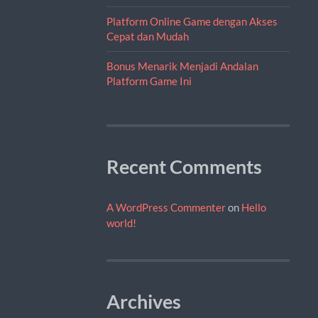
Platform Online Game dengan Akses
Cepat dan Mudah
Bonus Menarik Menjadi Andalan
Platform Game Ini
Recent Comments
A WordPress Commenter
on
Hello
world!
Archives