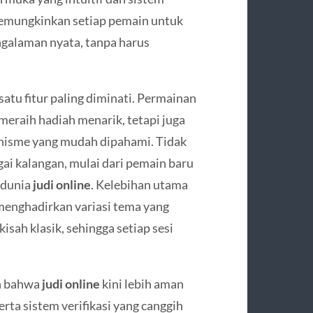
mungkinkan setiap pemain untuk
galaman nyata, tanpa harus
satu fitur paling diminati. Permainan
eraih hadiah menarik, tetapi juga
anisme yang mudah dipahami. Tidak
i kalangan, mulai dari pemain baru
 dunia
judi online
. Kelebihan utama
nghadirkan variasi tema yang
isah klasik, sehingga setiap sesi
an bahwa
judi online
kini lebih aman
rta sistem verifikasi yang canggih