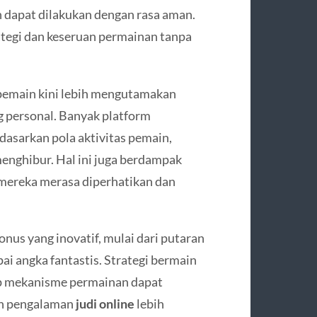
n dapat dilakukan dengan rasa aman.
ategi dan keseruan permainan tanpa
emain kini lebih mengutamakan
 personal. Banyak platform
asarkan pola aktivitas pemain,
menghibur. Hal ini juga berdampak
 mereka merasa diperhatikan dan
onus yang inovatif, mulai dari putaran
pai angka fantastis. Strategi bermain
p mekanisme permainan dapat
an pengalaman
judi online
lebih