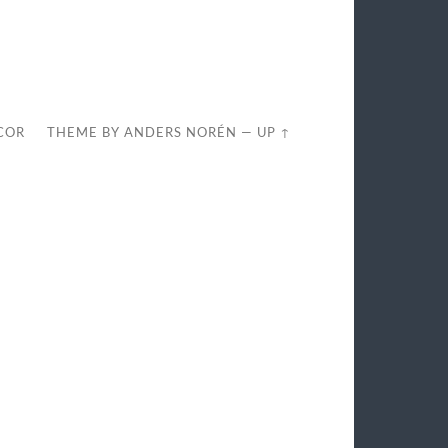
COR
THEME BY
ANDERS NORÉN
—
UP ↑