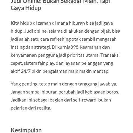
Judi Online: Bukan Sekadar Main, Tapi
Gaya Hidup
Kita hidup di zaman di mana hiburan bisa jadi gaya
hidup. Judi online, selama dilakukan dengan bijak, bisa
jadi salah satu cara refreshing otak sambil mengasah
insting dan strategi. Di kurnia898, keamanan dan
kenyamanan pengguna jadi prioritas utama. Transaksi
cepet, sistem fair play, dan layanan pelanggan yang
aktif 24/7 bikin pengalaman main makin mantap.
Yang penting, tetap main dengan tanggung jawab ya.
Jangan sampai hiburan berubah jadi kebiasaan boros.
Jadikan ini sebagai bagian dari self-reward, bukan
pelarian dari realita.
Kesimpulan