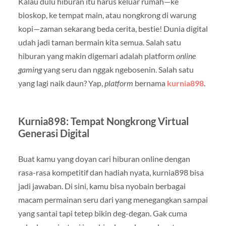
Kalau dulu hiburan itu harus keluar rumah—ke
bioskop, ke tempat main, atau nongkrong di warung
kopi—zaman sekarang beda cerita, bestie! Dunia digital
udah jadi taman bermain kita semua. Salah satu
hiburan yang makin digemari adalah platform
online
gaming
yang seru dan nggak ngebosenin. Salah satu
yang lagi naik daun? Yap,
platform
bernama
kurnia898
.
Kurnia898: Tempat Nongkrong Virtual
Generasi Digital
Buat kamu yang doyan cari hiburan online dengan
rasa-rasa kompetitif dan hadiah nyata, kurnia898 bisa
jadi jawaban. Di sini, kamu bisa nyobain berbagai
macam permainan seru dari yang menegangkan sampai
yang santai tapi tetep bikin deg-degan. Gak cuma