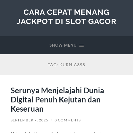
CARA CEPAT MENANG
JACKPOT DI SLOT GACOR
SHOW MENU
TAG:
KURNIA898
Serunya Menjelajahi Dunia
Digital Penuh Kejutan dan
Keseruan
SEPTEMBER 7, 2025
/
0 COMMENTS