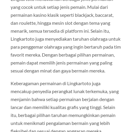
yang cocok untuk setiap jenis pemain. Mulai dari
permainan kasino klasik seperti blackjack, baccarat,
dan roulette, hingga mesin slot dengan tema yang
menarik, semua tersedia di platform ini. Selain itu,
Lingkartoto juga menyediakan taruhan olahraga untuk
para penggemar olahraga yang ingin bertaruh pada tim
favorit mereka. Dengan berbagai pilihan permainan,
pemain dapat memilih jenis permainan yang paling
sesuai dengan minat dan gaya bermain mereka.
Keberagaman permainan di Lingkartoto juga
mencakup penyedia perangkat lunak terkemuka, yang
menjamin bahwa setiap permainan berjalan dengan
lancar dan memiliki kualitas grafis yang tinggi. Selain
itu, berbagai pilihan taruhan memungkinkan pemain
untuk menikmati pengalaman bermain yang lebih
fleksibel dan sesuai dengan anggaran mereka.