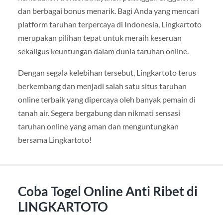
dan berbagai bonus menarik. Bagi Anda yang mencari
platform taruhan terpercaya di Indonesia, Lingkartoto
merupakan pilihan tepat untuk meraih keseruan
sekaligus keuntungan dalam dunia taruhan online.
Dengan segala kelebihan tersebut, Lingkartoto terus
berkembang dan menjadi salah satu situs taruhan
online terbaik yang dipercaya oleh banyak pemain di
tanah air. Segera bergabung dan nikmati sensasi
taruhan online yang aman dan menguntungkan
bersama Lingkartoto!
Coba Togel Online Anti Ribet di
LINGKARTOTO