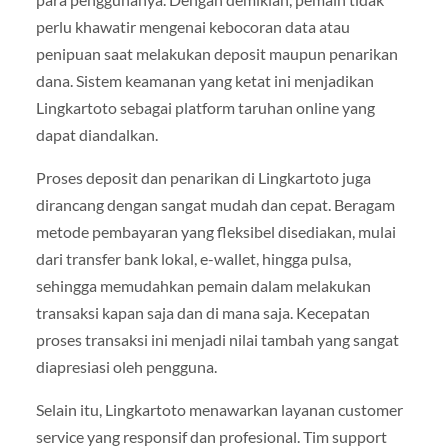
perlu khawatir mengenai kebocoran data atau
penipuan saat melakukan deposit maupun penarikan
dana. Sistem keamanan yang ketat ini menjadikan
Lingkartoto sebagai platform taruhan online yang
dapat diandalkan.
Proses deposit dan penarikan di Lingkartoto juga
dirancang dengan sangat mudah dan cepat. Beragam
metode pembayaran yang fleksibel disediakan, mulai
dari transfer bank lokal, e-wallet, hingga pulsa,
sehingga memudahkan pemain dalam melakukan
transaksi kapan saja dan di mana saja. Kecepatan
proses transaksi ini menjadi nilai tambah yang sangat
diapresiasi oleh pengguna.
Selain itu, Lingkartoto menawarkan layanan customer
service yang responsif dan profesional. Tim support