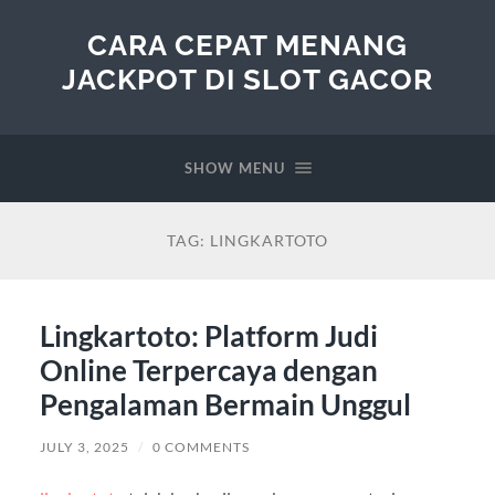
CARA CEPAT MENANG
JACKPOT DI SLOT GACOR
SHOW MENU
TAG:
LINGKARTOTO
Lingkartoto: Platform Judi
Online Terpercaya dengan
Pengalaman Bermain Unggul
JULY 3, 2025
/
0 COMMENTS