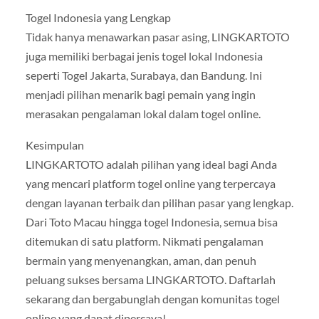
Togel Indonesia yang Lengkap
Tidak hanya menawarkan pasar asing, LINGKARTOTO
juga memiliki berbagai jenis togel lokal Indonesia
seperti Togel Jakarta, Surabaya, dan Bandung. Ini
menjadi pilihan menarik bagi pemain yang ingin
merasakan pengalaman lokal dalam togel online.
Kesimpulan
LINGKARTOTO adalah pilihan yang ideal bagi Anda
yang mencari platform togel online yang terpercaya
dengan layanan terbaik dan pilihan pasar yang lengkap.
Dari Toto Macau hingga togel Indonesia, semua bisa
ditemukan di satu platform. Nikmati pengalaman
bermain yang menyenangkan, aman, dan penuh
peluang sukses bersama LINGKARTOTO. Daftarlah
sekarang dan bergabunglah dengan komunitas togel
online yang dapat dipercaya!