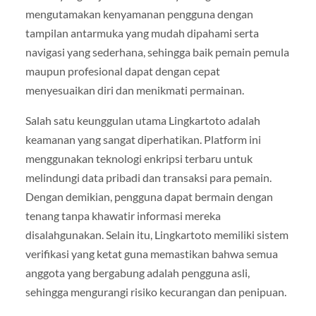
mengutamakan kenyamanan pengguna dengan
tampilan antarmuka yang mudah dipahami serta
navigasi yang sederhana, sehingga baik pemain pemula
maupun profesional dapat dengan cepat
menyesuaikan diri dan menikmati permainan.
Salah satu keunggulan utama Lingkartoto adalah
keamanan yang sangat diperhatikan. Platform ini
menggunakan teknologi enkripsi terbaru untuk
melindungi data pribadi dan transaksi para pemain.
Dengan demikian, pengguna dapat bermain dengan
tenang tanpa khawatir informasi mereka
disalahgunakan. Selain itu, Lingkartoto memiliki sistem
verifikasi yang ketat guna memastikan bahwa semua
anggota yang bergabung adalah pengguna asli,
sehingga mengurangi risiko kecurangan dan penipuan.