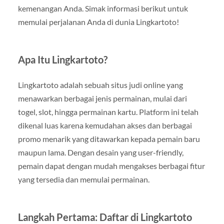
kemenangan Anda. Simak informasi berikut untuk
memulai perjalanan Anda di dunia Lingkartoto!
Apa Itu Lingkartoto?
Lingkartoto adalah sebuah situs judi online yang
menawarkan berbagai jenis permainan, mulai dari
togel, slot, hingga permainan kartu. Platform ini telah
dikenal luas karena kemudahan akses dan berbagai
promo menarik yang ditawarkan kepada pemain baru
maupun lama. Dengan desain yang user-friendly,
pemain dapat dengan mudah mengakses berbagai fitur
yang tersedia dan memulai permainan.
Langkah Pertama: Daftar di Lingkartoto