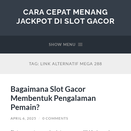
CARA CEPAT MENANG
JACKPOT DI SLOT GACOR
SHOW MENU
TAG:
LINK ALTERNATIF MEGA 288
Bagaimana Slot Gacor
Membentuk Pengalaman
Pemain?
APRIL 6, 2025
/
0 COMMENTS