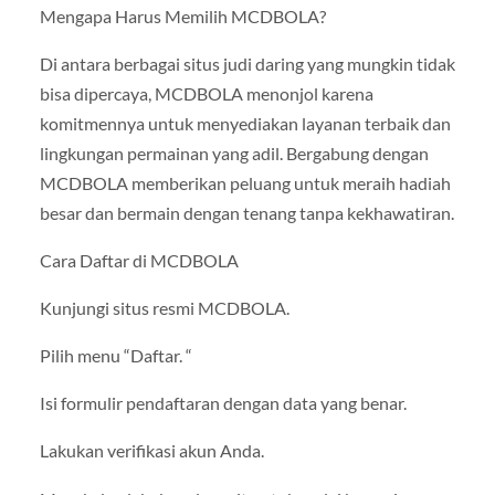
Mengapa Harus Memilih MCDBOLA?
Di antara berbagai situs judi daring yang mungkin tidak
bisa dipercaya, MCDBOLA menonjol karena
komitmennya untuk menyediakan layanan terbaik dan
lingkungan permainan yang adil. Bergabung dengan
MCDBOLA memberikan peluang untuk meraih hadiah
besar dan bermain dengan tenang tanpa kekhawatiran.
Cara Daftar di MCDBOLA
Kunjungi situs resmi MCDBOLA.
Pilih menu “Daftar. “
Isi formulir pendaftaran dengan data yang benar.
Lakukan verifikasi akun Anda.