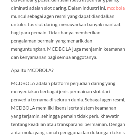
diminati adalah slot daring. Dalam industri ini,
mcdbola
muncul sebagai agen resmi yang dapat diandalkan
untuk situs slot daring, menawarkan banyak manfaat
bagi para pemain. Tidak hanya memberikan
pengalaman bermain yang menarik dan
menguntungkan, MCDBOLA juga menjamin keamanan
dan kenyamanan bagi semua anggotanya.
Apa Itu MCDBOLA?
MCDBOLA adalah platform perjudian daring yang
menyediakan berbagai jenis permainan slot dari
penyedia ternama di seluruh dunia. Sebagai agen resmi,
MCDBOLA memiliki lisensi serta sistem keamanan
yang terjamin, sehingga pemain tidak perlu khawatir
tentang keadilan atau transparansi permainan. Dengan
antarmuka yang ramah pengguna dan dukungan teknis