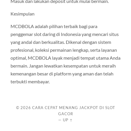
Masuk dan lakukan deposit untuk mulai bermain.
Kesimpulan
MCDBOLA adalah pilihan terbaik bagi para
penggemar slot daring di Indonesia yang mencari situs
yang andal dan berkualitas. Dikenal dengan sistem
profesional, koleksi permainan lengkap, serta layanan
optimal, MCDBOLA layak menjadi tempat utama Anda
bermain. Jangan lewatkan kesempatan untuk meraih
kemenangan besar di platform yang aman dan telah
terbukti membayar.
© 2026
CARA CEPAT MENANG JACKPOT DI SLOT
GACOR
—
UP ↑