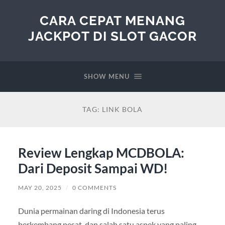
CARA CEPAT MENANG
JACKPOT DI SLOT GACOR
SHOW MENU
TAG:
LINK BOLA
Review Lengkap MCDBOLA:
Dari Deposit Sampai WD!
MAY 20, 2025
/
0 COMMENTS
Dunia permainan daring di Indonesia terus
berkembang pesat, dan salah satu aspek yang paling