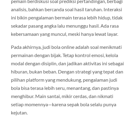
pemain berdiskusi soal prediksi pertandingan, berbagi
analisis, bahkan bercanda soal hasil taruhan. Interaksi
ini bikin pengalaman bermain terasa lebih hidup, tidak
sekadar pasang angka lalu menunggu hasil. Ada rasa
kebersamaan yang muncul, meski hanya lewat layar.
Pada akhirnya, judi bola online adalah soal menikmati
permainan dengan bijak. Tetap kontrol emosi, kelola
modal dengan disiplin, dan jadikan aktivitas ini sebagai
hiburan, bukan beban. Dengan strategi yang tepat dan
pilihan platform yang mendukung, pengalaman judi
bola bisa terasa lebih seru, menantang, dan pastinya
menghibur. Main santai, mikir cerdas, dan nikmati
setiap momennya—karena sepak bola selalu punya
kejutan.