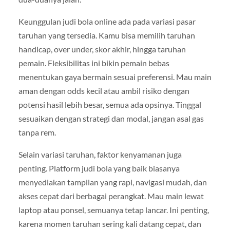
Keunggulan judi bola online ada pada variasi pasar
taruhan yang tersedia. Kamu bisa memilih taruhan
handicap, over under, skor akhir, hingga taruhan
pemain. Fleksibilitas ini bikin pemain bebas
menentukan gaya bermain sesuai preferensi. Mau main
aman dengan odds kecil atau ambil risiko dengan
potensi hasil lebih besar, semua ada opsinya. Tinggal
sesuaikan dengan strategi dan modal, jangan asal gas
tanpa rem.
Selain variasi taruhan, faktor kenyamanan juga
penting. Platform judi bola yang baik biasanya
menyediakan tampilan yang rapi, navigasi mudah, dan
akses cepat dari berbagai perangkat. Mau main lewat
laptop atau ponsel, semuanya tetap lancar. Ini penting,
karena momen taruhan sering kali datang cepat, dan