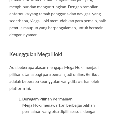
menghibur dan menguntungkan. Dengan tampilan
antarmuka yang ramah pengguna dan navigasi yang
sederhana, Mega Hoki memudahkan para pemain, baik
pemula maupun yang berpengalaman, untuk bermain
dengan nyaman.
Keunggulan Mega Hoki
Ada beberapa alasan mengapa Mega Hoki menjadi
pilihan utama bagi para pemain judi online. Berikut
adalah beberapa keunggulan yang ditawarkan oleh
platform ini:
Beragam Pilihan Permainan
Mega Hoki menawarkan berbagai pilihan
permainan yang bisa dipilih sesuai dengan