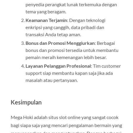
penyedia perangkat lunak terkemuka dengan
tema yang beragam.
Keamanan Terjamin
: Dengan teknologi
enkripsi yang canggih, data pribadi dan
transaksi Anda tetap aman.
Bonus dan Promosi Menggiurkan
: Berbagai
bonus dan promosi tersedia untuk membantu
pemain meraih kemenangan lebih besar.
Layanan Pelanggan Profesional
: Tim customer
support siap membantu kapan saja jika ada
masalah atau pertanyaan.
Kesimpulan
Mega Hoki adalah situs slot online yang sangat cocok
bagi siapa saja yang mencari pengalaman bermain yang