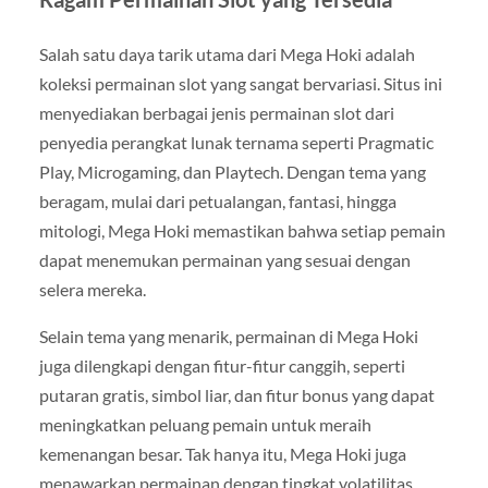
Salah satu daya tarik utama dari Mega Hoki adalah
koleksi permainan slot yang sangat bervariasi. Situs ini
menyediakan berbagai jenis permainan slot dari
penyedia perangkat lunak ternama seperti Pragmatic
Play, Microgaming, dan Playtech. Dengan tema yang
beragam, mulai dari petualangan, fantasi, hingga
mitologi, Mega Hoki memastikan bahwa setiap pemain
dapat menemukan permainan yang sesuai dengan
selera mereka.
Selain tema yang menarik, permainan di Mega Hoki
juga dilengkapi dengan fitur-fitur canggih, seperti
putaran gratis, simbol liar, dan fitur bonus yang dapat
meningkatkan peluang pemain untuk meraih
kemenangan besar. Tak hanya itu, Mega Hoki juga
menawarkan permainan dengan tingkat volatilitas