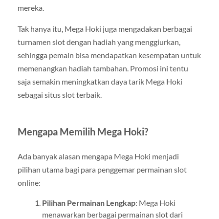
mereka.
Tak hanya itu, Mega Hoki juga mengadakan berbagai
turnamen slot dengan hadiah yang menggiurkan,
sehingga pemain bisa mendapatkan kesempatan untuk
memenangkan hadiah tambahan. Promosi ini tentu
saja semakin meningkatkan daya tarik Mega Hoki
sebagai situs slot terbaik.
Mengapa Memilih Mega Hoki?
Ada banyak alasan mengapa Mega Hoki menjadi
pilihan utama bagi para penggemar permainan slot
online:
Pilihan Permainan Lengkap
: Mega Hoki
menawarkan berbagai permainan slot dari