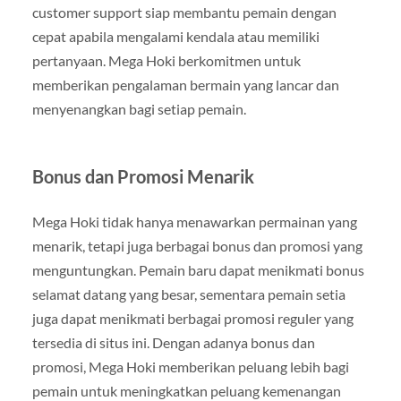
customer support siap membantu pemain dengan
cepat apabila mengalami kendala atau memiliki
pertanyaan. Mega Hoki berkomitmen untuk
memberikan pengalaman bermain yang lancar dan
menyenangkan bagi setiap pemain.
Bonus dan Promosi Menarik
Mega Hoki tidak hanya menawarkan permainan yang
menarik, tetapi juga berbagai bonus dan promosi yang
menguntungkan. Pemain baru dapat menikmati bonus
selamat datang yang besar, sementara pemain setia
juga dapat menikmati berbagai promosi reguler yang
tersedia di situs ini. Dengan adanya bonus dan
promosi, Mega Hoki memberikan peluang lebih bagi
pemain untuk meningkatkan peluang kemenangan