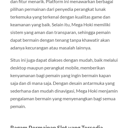
dan fitur menarik. Platform ini menawarkan berbagai
pilihan permainan dari penyedia perangkat lunak
terkemuka yang terkenal dengan kualitas game dan
keamanan yang baik. Selain itu, Mega Hoki memiliki
sistem yang aman dan transparan, sehingga pemain
dapat bermain dengan tenang tanpa khawatir akan
adanya kecurangan atau masalah lainnya.
Situs ini juga dapat diakses dengan mudah, baik melalui
desktop maupun perangkat mobile, memberikan
kenyamanan bagi pemain yang ingin bermain kapan
saja dan di mana saja. Dengan desain antarmuka yang
sederhana dan mudah dinavigasi, Mega Hoki menjamin
pengalaman bermain yang menyenangkan bagi semua
pemain.
Ragam Permainan Slot yang Tersedia