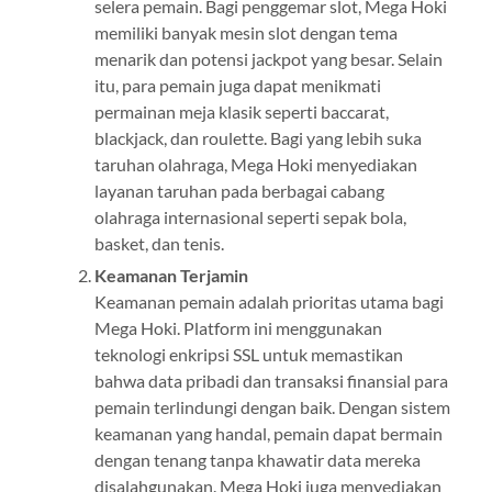
selera pemain. Bagi penggemar slot, Mega Hoki
memiliki banyak mesin slot dengan tema
menarik dan potensi jackpot yang besar. Selain
itu, para pemain juga dapat menikmati
permainan meja klasik seperti baccarat,
blackjack, dan roulette. Bagi yang lebih suka
taruhan olahraga, Mega Hoki menyediakan
layanan taruhan pada berbagai cabang
olahraga internasional seperti sepak bola,
basket, dan tenis.
Keamanan Terjamin
Keamanan pemain adalah prioritas utama bagi
Mega Hoki. Platform ini menggunakan
teknologi enkripsi SSL untuk memastikan
bahwa data pribadi dan transaksi finansial para
pemain terlindungi dengan baik. Dengan sistem
keamanan yang handal, pemain dapat bermain
dengan tenang tanpa khawatir data mereka
disalahgunakan. Mega Hoki juga menyediakan