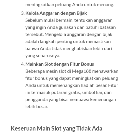
meningkatkan peluang Anda untuk menang.
Kelola Anggaran dengan Bijak
Sebelum mulai bermain, tentukan anggaran
yang ingin Anda gunakan dan patuhi batasan
tersebut. Mengelola anggaran dengan bijak
adalah langkah penting untuk memastikan
bahwa Anda tidak menghabiskan lebih dari
yang seharusnya.
Mainkan Slot dengan Fitur Bonus
Beberapa mesin slot di Mega188 menawarkan
fitur bonus yang dapat meningkatkan peluang
Anda untuk memenangkan hadiah besar. Fitur
ini termasuk putaran gratis, simbol liar, dan
pengganda yang bisa membawa kemenangan
lebih besar.
Keseruan Main Slot yang Tidak Ada