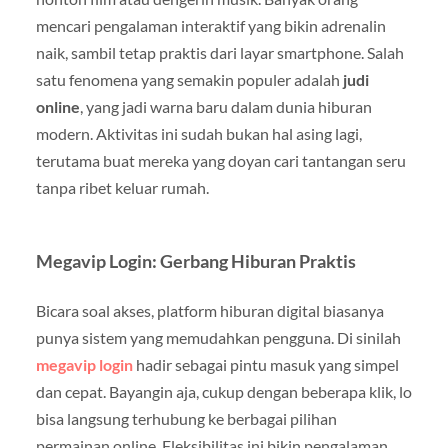
mencari pengalaman interaktif yang bikin adrenalin
naik, sambil tetap praktis dari layar smartphone. Salah
satu fenomena yang semakin populer adalah
judi
online
, yang jadi warna baru dalam dunia hiburan
modern. Aktivitas ini sudah bukan hal asing lagi,
terutama buat mereka yang doyan cari tantangan seru
tanpa ribet keluar rumah.
Megavip Login: Gerbang Hiburan Praktis
Bicara soal akses, platform hiburan digital biasanya
punya sistem yang memudahkan pengguna. Di sinilah
megavip login
hadir sebagai pintu masuk yang simpel
dan cepat. Bayangin aja, cukup dengan beberapa klik, lo
bisa langsung terhubung ke berbagai pilihan
permainan online. Fleksibilitas ini bikin pengalaman