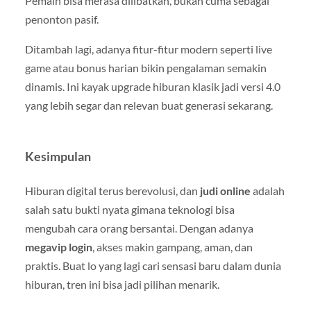
Pemain bisa merasa dilibatkan, bukan cuma sebagai
penonton pasif.
Ditambah lagi, adanya fitur-fitur modern seperti live
game atau bonus harian bikin pengalaman semakin
dinamis. Ini kayak upgrade hiburan klasik jadi versi 4.0
yang lebih segar dan relevan buat generasi sekarang.
Kesimpulan
Hiburan digital terus berevolusi, dan
judi online
adalah
salah satu bukti nyata gimana teknologi bisa
mengubah cara orang bersantai. Dengan adanya
megavip login
, akses makin gampang, aman, dan
praktis. Buat lo yang lagi cari sensasi baru dalam dunia
hiburan, tren ini bisa jadi pilihan menarik.