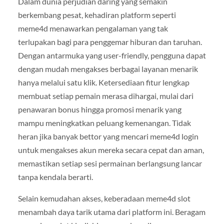
Dalam dunia perjudian daring yang semakin
berkembang pesat, kehadiran platform seperti
meme4d menawarkan pengalaman yang tak
terlupakan bagi para penggemar hiburan dan taruhan.
Dengan antarmuka yang user-friendly, pengguna dapat
dengan mudah mengakses berbagai layanan menarik
hanya melalui satu klik. Ketersediaan fitur lengkap
membuat setiap pemain merasa dihargai, mulai dari
penawaran bonus hingga promosi menarik yang
mampu meningkatkan peluang kemenangan. Tidak
heran jika banyak bettor yang mencari meme4d login
untuk mengakses akun mereka secara cepat dan aman,
memastikan setiap sesi permainan berlangsung lancar
tanpa kendala berarti.
Selain kemudahan akses, keberadaan meme4d slot
menambah daya tarik utama dari platform ini. Beragam