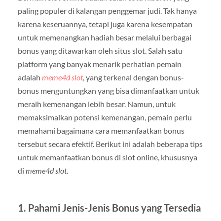
paling populer di kalangan penggemar judi. Tak hanya
karena keseruannya, tetapi juga karena kesempatan
untuk memenangkan hadiah besar melalui berbagai
bonus yang ditawarkan oleh situs slot. Salah satu
platform yang banyak menarik perhatian pemain
adalah
meme4d slot
, yang terkenal dengan bonus-
bonus menguntungkan yang bisa dimanfaatkan untuk
meraih kemenangan lebih besar. Namun, untuk
memaksimalkan potensi kemenangan, pemain perlu
memahami bagaimana cara memanfaatkan bonus
tersebut secara efektif. Berikut ini adalah beberapa tips
untuk memanfaatkan bonus di slot online, khususnya
di
meme4d slot
.
1.
Pahami Jenis-Jenis Bonus yang Tersedia