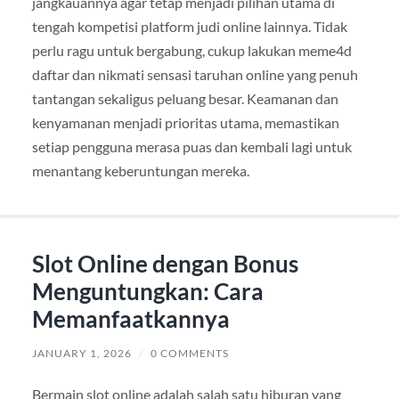
jangkauannya agar tetap menjadi pilihan utama di
tengah kompetisi platform judi online lainnya. Tidak
perlu ragu untuk bergabung, cukup lakukan meme4d
daftar dan nikmati sensasi taruhan online yang penuh
tantangan sekaligus peluang besar. Keamanan dan
kenyamanan menjadi prioritas utama, memastikan
setiap pengguna merasa puas dan kembali lagi untuk
menantang keberuntungan mereka.
Slot Online dengan Bonus
Menguntungkan: Cara
Memanfaatkannya
JANUARY 1, 2026
/
0 COMMENTS
Bermain slot online adalah salah satu hiburan yang