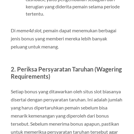
kerugian yang diderita pemain selama periode
tertentu.
Di
meme4d slot
, pemain dapat menemukan berbagai
jenis bonus yang memberi mereka lebih banyak
peluang untuk menang.
2.
Periksa Persyaratan Taruhan (Wagering
Requirements)
Setiap bonus yang ditawarkan oleh situs slot biasanya
disertai dengan persyaratan taruhan. Ini adalah jumlah
yang harus dipertaruhkan pemain sebelum bisa
menarik kemenangan yang diperoleh dari bonus
tersebut. Sebelum menerima bonus apapun, pastikan
untuk memeriksa persyaratan taruhan tersebut agar